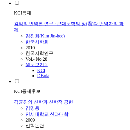
KCI등재
김억의 번역론 연구 : 근대문학의 장(場)과 번역자의 과
제
김진희(
Kim
Jin-hee)
한국시학회
2010
한국시학연구
Vol.- No.28
원문보기
2
KCI
DBpia
KCI등재후보
김균진의 신학과 신학적 공헌
김명용
연세대학교 신과대학
2009
신학논단