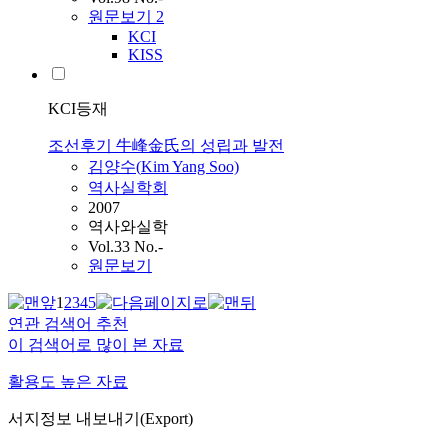
원문보기
2
KCI
KISS
KCI등재
조선후기 牛峰金氏의 성립과 발전
김양수(
Kim
Yang Soo)
역사실학회
2007
역사와실학
Vol.33 No.-
원문보기
1
2
3
4
5
연관 검색어 추천
이 검색어로 많이 본 자료
활용도 높은 자료
서지정보 내보내기(Export)