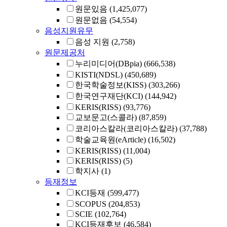
원문있음
(1,425,077)
원문없음
(54,554)
음성지원유무
음성 지원
(2,758)
원문제공처
누리미디어(DBpia)
(666,538)
KISTI(NDSL)
(450,689)
한국학술정보(KISS)
(303,266)
한국연구재단(KCI)
(144,942)
KERIS(RISS)
(93,776)
교보문고(스콜라)
(87,859)
코리아스칼라(코리아스칼라)
(37,788)
학술교육원(eArticle)
(16,502)
KERIS(RISS)
(11,004)
KERIS(RISS)
(5)
학지사
(1)
등재정보
KCI등재
(599,477)
SCOPUS
(204,853)
SCIE
(102,764)
KCI등재후보
(46,584)