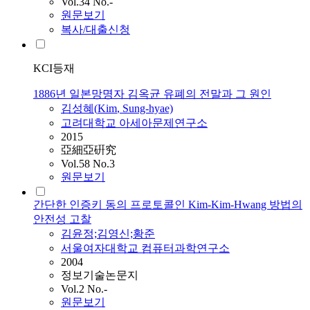
Vol.34 No.-
원문보기
복사/대출신청
KCI등재
1886년 일본망명자 김옥균 유폐의 전말과 그 원인
김성혜(
Kim
, Sung-hyae)
고려대학교 아세아문제연구소
2015
亞細亞硏究
Vol.58 No.3
원문보기
간단한 인증키 동의 프로토콜인 Kim-Kim-Hwang 방법의
안전성 고찰
김윤정;김영신;황준
서울여자대학교 컴퓨터과학연구소
2004
정보기술논문지
Vol.2 No.-
원문보기