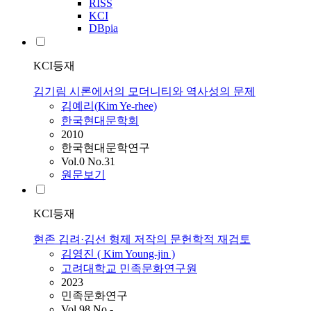
RISS
KCI
DBpia
KCI등재
김기림 시론에서의 모더니티와 역사성의 문제
김예리(
Kim
Ye-rhee)
한국현대문학회
2010
한국현대문학연구
Vol.0 No.31
원문보기
KCI등재
현존 김려·김선 형제 저작의 문헌학적 재검토
김영진 (
Kim
Young-jin )
고려대학교 민족문화연구원
2023
민족문화연구
Vol.98 No.-