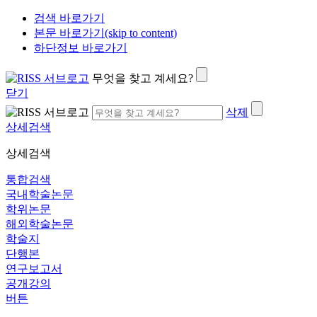
검색 바로가기
본문 바로가기(skip to content)
하단정보 바로가기
무엇을 찾고 계세요?
닫기
삭제
상세검색
상세검색
통합검색
국내학술논문
학위논문
해외학술논문
학술지
단행본
연구보고서
공개강의
버튼