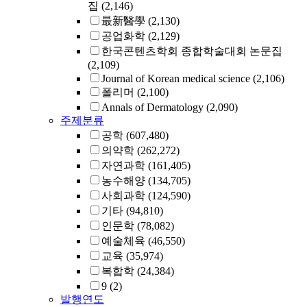
집
(2,146)
最新醫學
(2,130)
공업화학
(2,129)
한국콘텐츠학회 종합학술대회 논문집
(2,109)
Journal of Korean medical science
(2,106)
폴리머
(2,100)
Annals of Dermatology
(2,090)
주제분류
공학
(607,480)
의약학
(262,272)
자연과학
(161,405)
농수해양
(134,705)
사회과학
(124,590)
기타
(94,810)
인문학
(78,082)
예술체육
(46,550)
교육
(35,974)
복합학
(24,384)
9
(2)
발행연도