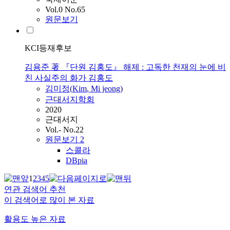
Vol.0 No.65
원문보기
KCI등재후보
김용준 著 『단원 김홍도』 해제 : 고독한 천재의 눈에 비
친 사실주의 화가 김홍도
김미정(
Kim
, Mi jeong)
근대서지학회
2020
근대서지
Vol.- No.22
원문보기
2
스콜라
DBpia
1
2
3
4
5
연관 검색어 추천
이 검색어로 많이 본 자료
활용도 높은 자료