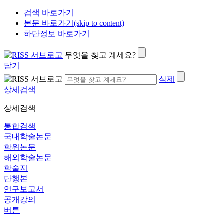
검색 바로가기
본문 바로가기(skip to content)
하단정보 바로가기
무엇을 찾고 계세요?
닫기
삭제
상세검색
상세검색
통합검색
국내학술논문
학위논문
해외학술논문
학술지
단행본
연구보고서
공개강의
버튼