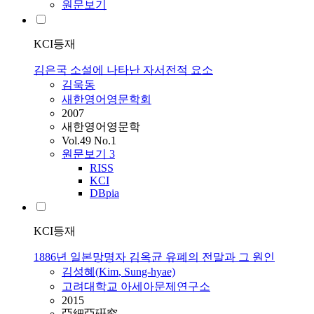
원문보기
KCI등재
김은국 소설에 나타난 자서전적 요소
김욱동
새한영어영문학회
2007
새한영어영문학
Vol.49 No.1
원문보기
3
RISS
KCI
DBpia
KCI등재
1886년 일본망명자 김옥균 유폐의 전말과 그 원인
김성혜(
Kim
, Sung-hyae)
고려대학교 아세아문제연구소
2015
亞細亞硏究