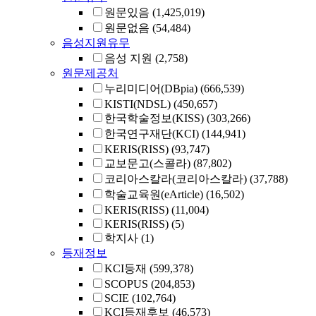
원문있음
(1,425,019)
원문없음
(54,484)
음성지원유무
음성 지원
(2,758)
원문제공처
누리미디어(DBpia)
(666,539)
KISTI(NDSL)
(450,657)
한국학술정보(KISS)
(303,266)
한국연구재단(KCI)
(144,941)
KERIS(RISS)
(93,747)
교보문고(스콜라)
(87,802)
코리아스칼라(코리아스칼라)
(37,788)
학술교육원(eArticle)
(16,502)
KERIS(RISS)
(11,004)
KERIS(RISS)
(5)
학지사
(1)
등재정보
KCI등재
(599,378)
SCOPUS
(204,853)
SCIE
(102,764)
KCI등재후보
(46,573)