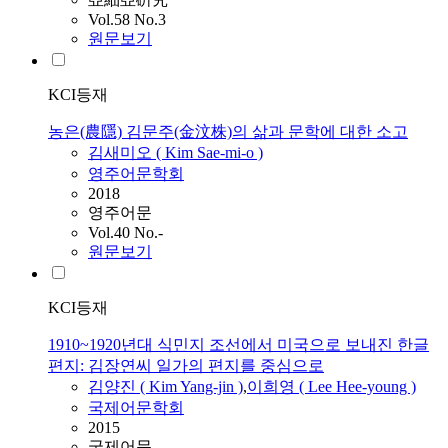
Vol.58 No.3
원문보기
KCI등재
농은(農隱) 김문주(金汶株)의 삶과 문학에 대한 소고
김새미오 (
Kim
Sae-mi-o )
영주어문학회
2018
영주어문
Vol.40 No.-
원문보기
KCI등재
1910~1920년대 식민지 조선에서 미국으로 보내진 한글
편지: 김장연씨 일가의 편지를 중심으로
김양진 (
Kim
Yang-jin )
,
이희영 ( Lee Hee-young )
국제어문학회
2015
국제어문