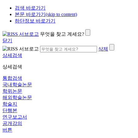
검색 바로가기
본문 바로가기(skip to content)
하단정보 바로가기
무엇을 찾고 계세요?
닫기
삭제
상세검색
상세검색
통합검색
국내학술논문
학위논문
해외학술논문
학술지
단행본
연구보고서
공개강의
버튼