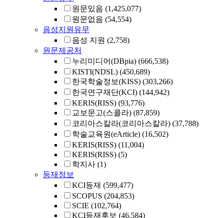
원문있음
(1,425,077)
원문없음
(54,554)
음성지원유무
음성 지원
(2,758)
원문제공처
누리미디어(DBpia)
(666,538)
KISTI(NDSL)
(450,689)
한국학술정보(KISS)
(303,266)
한국연구재단(KCI)
(144,942)
KERIS(RISS)
(93,776)
교보문고(스콜라)
(87,859)
코리아스칼라(코리아스칼라)
(37,788)
학술교육원(eArticle)
(16,502)
KERIS(RISS)
(11,004)
KERIS(RISS)
(5)
학지사
(1)
등재정보
KCI등재
(599,477)
SCOPUS
(204,853)
SCIE
(102,764)
KCI등재후보
(46,584)