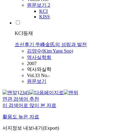
원문보기
2
KCI
KISS
KCI등재
조선후기 牛峰金氏의 성립과 발전
김양수(
Kim
Yang Soo)
역사실학회
2007
역사와실학
Vol.33 No.-
원문보기
1
2
3
4
5
연관 검색어 추천
이 검색어로 많이 본 자료
활용도 높은 자료
서지정보 내보내기(Export)