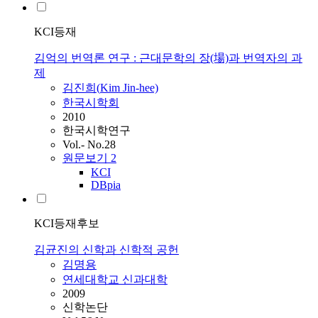
KCI등재
김억의 번역론 연구 : 근대문학의 장(場)과 번역자의 과
제
김진희(
Kim
Jin-hee)
한국시학회
2010
한국시학연구
Vol.- No.28
원문보기
2
KCI
DBpia
KCI등재후보
김균진의 신학과 신학적 공헌
김명용
연세대학교 신과대학
2009
신학논단