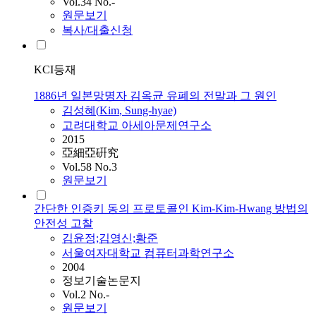
Vol.34 No.-
원문보기
복사/대출신청
KCI등재
1886년 일본망명자 김옥균 유폐의 전말과 그 원인
김성혜(
Kim
, Sung-hyae)
고려대학교 아세아문제연구소
2015
亞細亞硏究
Vol.58 No.3
원문보기
간단한 인증키 동의 프로토콜인 Kim-Kim-Hwang 방법의
안전성 고찰
김윤정;김영신;황준
서울여자대학교 컴퓨터과학연구소
2004
정보기술논문지
Vol.2 No.-
원문보기