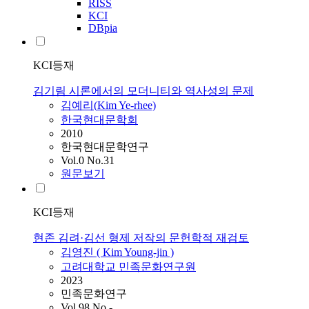
RISS
KCI
DBpia
KCI등재
김기림 시론에서의 모더니티와 역사성의 문제
김예리(
Kim
Ye-rhee)
한국현대문학회
2010
한국현대문학연구
Vol.0 No.31
원문보기
KCI등재
현존 김려·김선 형제 저작의 문헌학적 재검토
김영진 (
Kim
Young-jin )
고려대학교 민족문화연구원
2023
민족문화연구
Vol.98 No.-