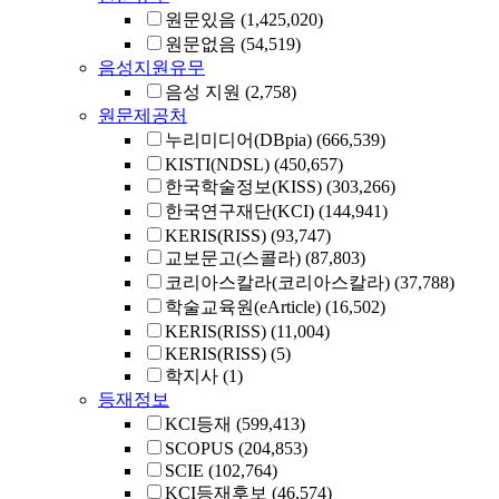
원문있음
(1,425,020)
원문없음
(54,519)
음성지원유무
음성 지원
(2,758)
원문제공처
누리미디어(DBpia)
(666,539)
KISTI(NDSL)
(450,657)
한국학술정보(KISS)
(303,266)
한국연구재단(KCI)
(144,941)
KERIS(RISS)
(93,747)
교보문고(스콜라)
(87,803)
코리아스칼라(코리아스칼라)
(37,788)
학술교육원(eArticle)
(16,502)
KERIS(RISS)
(11,004)
KERIS(RISS)
(5)
학지사
(1)
등재정보
KCI등재
(599,413)
SCOPUS
(204,853)
SCIE
(102,764)
KCI등재후보
(46,574)