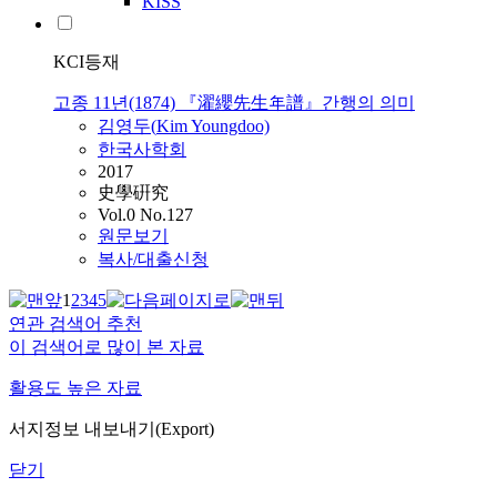
KISS
KCI등재
고종 11년(1874) 『濯纓先生年譜』간행의 의미
김영두(
Kim
Youngdoo)
한국사학회
2017
史學硏究
Vol.0 No.127
원문보기
복사/대출신청
1
2
3
4
5
연관 검색어 추천
이 검색어로 많이 본 자료
활용도 높은 자료
서지정보 내보내기(Export)
닫기