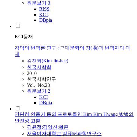
원문보기
3
RISS
KCI
DBpia
KCI등재
김억의 번역론 연구 : 근대문학의 장(場)과 번역자의 과
제
김진희(
Kim
Jin-hee)
한국시학회
2010
한국시학연구
Vol.- No.28
원문보기
2
KCI
DBpia
간단한 인증키 동의 프로토콜인 Kim-Kim-Hwang 방법의
안전성 고찰
김윤정;김영신;황준
서울여자대학교 컴퓨터과학연구소