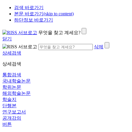
검색 바로가기
본문 바로가기(skip to content)
하단정보 바로가기
무엇을 찾고 계세요?
닫기
삭제
상세검색
상세검색
통합검색
국내학술논문
학위논문
해외학술논문
학술지
단행본
연구보고서
공개강의
버튼