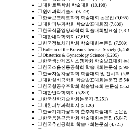
대한토목학회 학술대회
(10,198)
원예과학기술지
(9,149)
한국콘크리트학회 학술대회 논문집
(9,065)
대한피부과학회 학술발표대회집
(7,839)
한국식품영양과학회 학술대회발표집
(7,81
대한내과학회지
(7,616)
한국정보처리학회 학술대회논문집
(7,569)
Bulletin of the Korean Chemical Society
(6,458
Obstetrics & Gynecology Science
(6,205)
한국생산제조시스템학회 학술발표대회 논
한국소음진동공학회 학술대회논문집
(5,90
한국자동차공학회 학술대회 및 전시회
(5,8
대한설비공학회 학술발표대회논문집
(5,54
한국항공우주학회 학술발표회 논문집
(5,5
대한안과학회지
(5,289)
한국산학기술학회논문지
(5,251)
대한피부과학회지
(5,126)
한국기계가공학회 춘추계학술대회 논문집
한국응용곤충학회 학술대회논문집
(5,047)
한국추진공학회 학술대회논문집
(4,721)