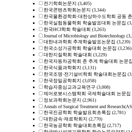
전기학회논문지
(3,405)
한국콘텐츠학회논문지
(3,344)
한국물환경학회·대한상하수도학회 공동 
한국실험동물학회 학술발표대회 논문집
(3
한국HCI학회 학술대회
(3,263)
Journal of Microbiology and Biotechnology
(3
대한내과학회 추계학술발표논문집
(3,239)
한국소성가공학회 학술대회 논문집
(3,236)
대한지질학회 학술대회
(3,229)
한국자동차공학회 춘 추계 학술대회 논문
한국식품과학회지
(3,131)
한국조명·전기설비학회 학술대회논문집
(3
한국정밀공학회지
(3,058)
학습자중심교과교육연구
(3,008)
제어로봇시스템학회 국제학술대회 논문집
정보과학회논문지
(2,961)
Annals of Surgical Treatment and Research(A
한국진공학회 학술발표회초록집
(2,781)
대한금속·재료학회지
(2,770)
한국농공학회 학술대회초록집
(2,717)
한국방사성폐기물학회 학술논문요약집
(2,