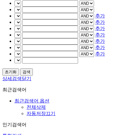
추가
추가
추가
추가
추가
추가
추가
상세검색닫기
최근검색어
최근검색어 옵션
전체삭제
자동저장끄기
인기검색어