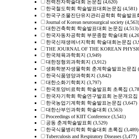
전력전자학술대회 논문집
(4,620)
한국철도학회 학술발표대회논문집
(4,581)
한국구조물진단유지관리공학회 학술발표회
Journal of Korean neurosurgical society
(4,563
대한건축학회 학술발표대회 논문집
(4,513)
한국자동차공학회 부문종합 학술대회
(4,2
한국신재생에너지학회 학술대회논문집
(3,
THE JOURNAL OF THE KOREAN PHYSI
한국체육과학회지
(3,949)
대한정형외과학회지
(3,912)
생화학분자생물학회 춘계학술발표논문집
한국식품영양과학회지
(3,842)
대한소화기학회지
(3,797)
한국토양비료학회 학술발표회 초록집
(3,7
한국자기학회 학술연구발표회 논문개요집
한국농업기계학회 학술발표논문집
(3,647)
대한산부인과학회 학술대회
(3,563)
Proceedings of KIIT Conference
(3,541)
공동 춘계학술발표회
(3,529)
한국식물병리학회 학술대회 초록집
(3,489)
Tuberculosis and Respiratory Diseases
(3,477)