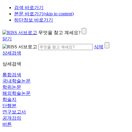
검색 바로가기
본문 바로가기(skip to content)
하단정보 바로가기
무엇을 찾고 계세요?
닫기
삭제
상세검색
상세검색
통합검색
국내학술논문
학위논문
해외학술논문
학술지
단행본
연구보고서
공개강의
버튼