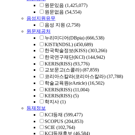
원문있음
(1,425,077)
원문없음
(54,554)
음성지원유무
음성 지원
(2,758)
원문제공처
누리미디어(DBpia)
(666,538)
KISTI(NDSL)
(450,689)
한국학술정보(KISS)
(303,266)
한국연구재단(KCI)
(144,942)
KERIS(RISS)
(93,776)
교보문고(스콜라)
(87,859)
코리아스칼라(코리아스칼라)
(37,788)
학술교육원(eArticle)
(16,502)
KERIS(RISS)
(11,004)
KERIS(RISS)
(5)
학지사
(1)
등재정보
KCI등재
(599,477)
SCOPUS
(204,853)
SCIE
(102,764)
KCI등재후보
(46,584)