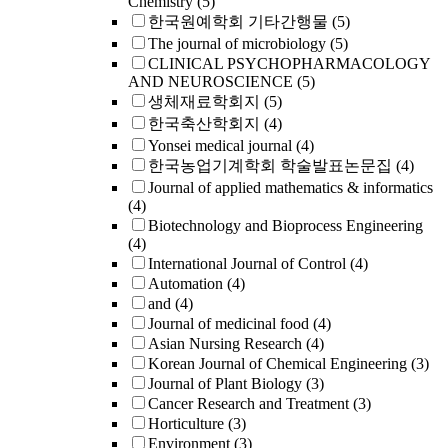
Chemistry
(5)
한국원예학회 기타간행물
(5)
The journal of microbiology
(5)
CLINICAL PSYCHOPHARMACOLOGY
AND NEUROSCIENCE
(5)
생체재료학회지
(5)
한국축산학회지
(4)
Yonsei medical journal
(4)
한국농업기계학회 학술발표논문집
(4)
Journal of applied mathematics & informatics
(4)
Biotechnology and Bioprocess Engineering
(4)
International Journal of Control
(4)
Automation
(4)
and
(4)
Journal of medicinal food
(4)
Asian Nursing Research
(4)
Korean Journal of Chemical Engineering
(3)
Journal of Plant Biology
(3)
Cancer Research and Treatment
(3)
Horticulture
(3)
Environment
(3)