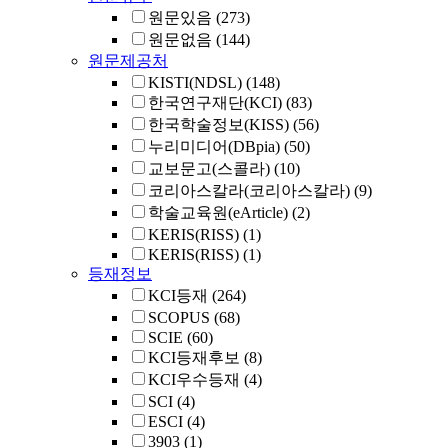
원문있음
(273)
원문없음
(144)
원문제공처
KISTI(NDSL)
(148)
한국연구재단(KCI)
(83)
한국학술정보(KISS)
(56)
누리미디어(DBpia)
(50)
교보문고(스콜라)
(10)
코리아스칼라(코리아스칼라)
(9)
학술교육원(eArticle)
(2)
KERIS(RISS)
(1)
KERIS(RISS)
(1)
등재정보
KCI등재
(264)
SCOPUS
(68)
SCIE
(60)
KCI등재후보
(8)
KCI우수등재
(4)
SCI
(4)
ESCI
(4)
3903
(1)