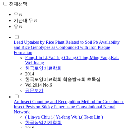
전체선택
무료
기관내 무료
유료
Lead Uptakes by Rice Plant Related to Soil Pb Availability
and Rice Genotypes as Confounded with Iron Plaque
Formation
Fang
-
Lin
Li
,
Ya-Ting Chang
,
Ching-Ming Yang
,
Kai-
Wei Juang
한국토양비료학회
2014
한국토양비료학회 학술발표회 초록집
Vol.2014 No.6
원문보기
An Insect Counting and Recognition Method for Greenhouse
Insect Pests on Sticky Paper using Convolutional Neural
Network
(
Lin
-ya Chiu )
,
( Ya-
fang
Wu )
,
( Ta-te
Lin
)
한국농업기계학회