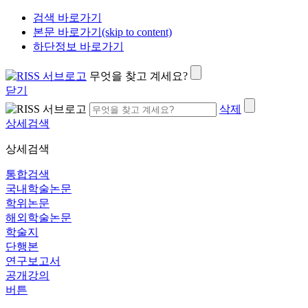
검색 바로가기
본문 바로가기(skip to content)
하단정보 바로가기
무엇을 찾고 계세요?
닫기
삭제
상세검색
상세검색
통합검색
국내학술논문
학위논문
해외학술논문
학술지
단행본
연구보고서
공개강의
버튼