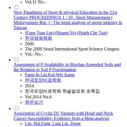
Vol.11 No.-
New Paradigms of Sport & physical Education in the 21st
Century PROCEEDINGS 1 / 10 . Sport Management (
Moloryunture Rm. ) : The trend analysis of sports industry in
Taiwan
(
Fang
Tsan
Lin
)
,
(Huang Yu)
,
(Hsieh Che Tsai)
한국체육학회
2000
The 2000 Seoul International Sport Science Congres
Vol.- No.-
Assessment of P Availability in Biochar-Amended Soils and
the Relation to Soil P Fractionation
Fang
-Ju
Lin
,
Kai-Wei Juang
한국토양비료학회
2014
한국토양비료학회 학술발표회 초록집
Vol.2014 No.6
원문보기
Association of Cyclin D1 Variants with Head and Neck
Cancer Susceptibility: Evidence from a Meta-analysis
Lin
, Hai
,
Fang
, Lian
,
Lin
, Dong