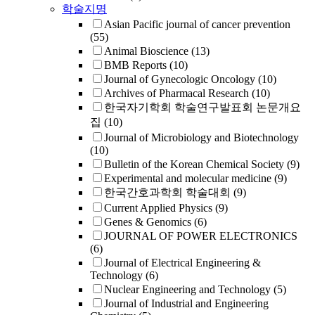
학술지명
Asian Pacific journal of cancer prevention
(55)
Animal Bioscience
(13)
BMB Reports
(10)
Journal of Gynecologic Oncology
(10)
Archives of Pharmacal Research
(10)
한국자기학회 학술연구발표회 논문개요
집
(10)
Journal of Microbiology and Biotechnology
(10)
Bulletin of the Korean Chemical Society
(9)
Experimental and molecular medicine
(9)
한국간호과학회 학술대회
(9)
Current Applied Physics
(9)
Genes & Genomics
(6)
JOURNAL OF POWER ELECTRONICS
(6)
Journal of Electrical Engineering &
Technology
(6)
Nuclear Engineering and Technology
(5)
Journal of Industrial and Engineering