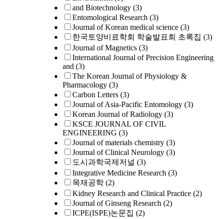
and Biotechnology
(3)
Entomological Research
(3)
Journal of Korean medical science
(3)
한국토양비료학회 학술발표회 초록집
(3)
Journal of Magnetics
(3)
International Journal of Precision Engineering
and
(3)
The Korean Journal of Physiology &
Pharmacology
(3)
Carbon Letters
(3)
Journal of Asia-Pacific Entomology
(3)
Korean Journal of Radiology
(3)
KSCE JOURNAL OF CIVIL
ENGINEERING
(3)
Journal of materials chemistry
(3)
Journal of Clinical Neurology
(3)
도시과학국제저널
(3)
Integrative Medicine Research
(3)
목재공학
(2)
Kidney Research and Clinical Practice
(2)
Journal of Ginseng Research
(2)
ICPE(ISPE)논문집
(2)