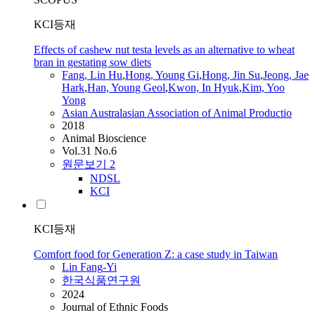
KCI등재
Effects of cashew nut testa levels as an alternative to wheat
bran in gestating sow diets
Fang
,
Lin
Hu
,
Hong, Young Gi
,
Hong, Jin Su
,
Jeong, Jae
Hark
,
Han, Young Geol
,
Kwon, In Hyuk
,
Kim, Yoo
Yong
Asian Australasian Association of Animal Productio
2018
Animal Bioscience
Vol.31 No.6
원문보기
2
NDSL
KCI
KCI등재
Comfort food for Generation Z: a case study in Taiwan
Lin
Fang
-Yi
한국식품연구원
2024
Journal of Ethnic Foods