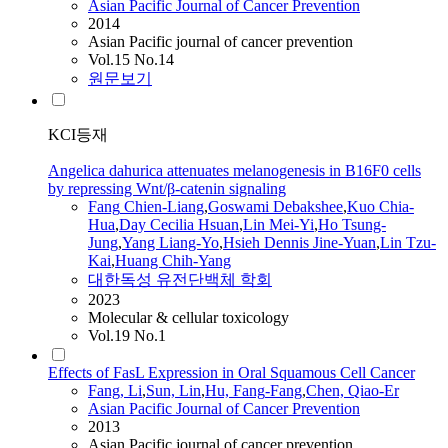
Asian Pacific Journal of Cancer Prevention
2014
Asian Pacific journal of cancer prevention
Vol.15 No.14
원문보기
KCI등재
Angelica dahurica attenuates melanogenesis in B16F0 cells
by repressing Wnt/β-catenin signaling
Fang
Chien-Liang
,
Goswami Debakshee
,
Kuo Chia-
Hua
,
Day Cecilia Hsuan
,
Lin
Mei-Yi
,
Ho Tsung-
Jung
,
Yang Liang-Yo
,
Hsieh Dennis Jine-Yuan
,
Lin
Tzu-
Kai
,
Huang Chih-Yang
대한독성 유전단백체 학회
2023
Molecular & cellular toxicology
Vol.19 No.1
Effects of FasL Expression in Oral Squamous Cell Cancer
Fang
, Li
,
Sun,
Lin
,
Hu,
Fang
-
Fang
,
Chen, Qiao-Er
Asian Pacific Journal of Cancer Prevention
2013
Asian Pacific journal of cancer prevention