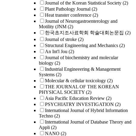
Journal of the Korean Statistical Society
(2)
Plant Pathology Journal
(2)
Heat transter conference
(2)
Journal of Neurogastroenterology and
Motility (JNM
(2)
한국초지조사료학회 학술대회논문집
(2)
Journal of stroke
(2)
Structural Engineering and Mechanics
(2)
An Int'l Jou
(2)
Journal of biochemistry and molecular
biology
(2)
Industrial Engineeering & Management
Systems
(2)
Molecular & cellular toxicology
(2)
THE JOURNAL OF THE KOREAN
PHYSICAL SOCIETY
(2)
Asia Pacific Education Review
(2)
PSYCHIATRY INVESTIGATION
(2)
International Journal of Hybrid Information
Techno
(2)
International Journal of Database Theory and
Appli
(2)
NANO
(2)