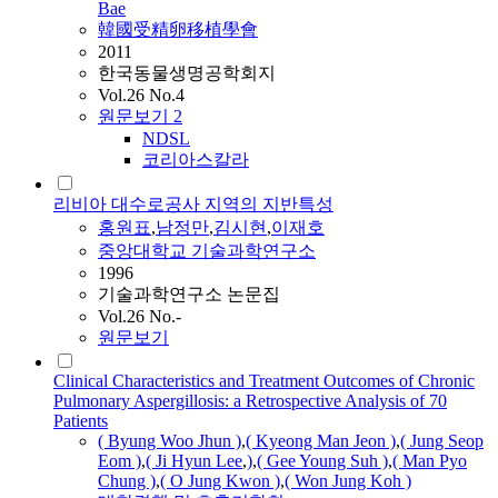
Bae
韓國受精卵移植學會
2011
한국동물생명공학회지
Vol.26 No.4
원문보기
2
NDSL
코리아스칼라
리비아 대수로공사 지역의 지반특성
홍원표
,
남정만
,
김시현
,
이재호
중앙대학교 기술과학연구소
1996
기술과학연구소 논문집
Vol.26 No.-
원문보기
Clinical Characteristics and Treatment Outcomes of Chronic
Pulmonary Aspergillosis: a Retrospective Analysis of 70
Patients
( Byung Woo Jhun )
,
( Kyeong
Man
Jeon )
,
( Jung Seop
Eom )
,
( Ji
Hyun
Lee
,
)
,
( Gee Young Suh )
,
(
Man
Pyo
Chung )
,
( O Jung Kwon )
,
( Won Jung Koh )