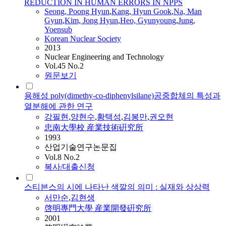
REDUCTION IN HUMAN ERRORS IN NPPS
Seong, Poong
Hyun
,
Kang,
Hyun
Gook
,
Na,
Man
Gyun
,
Kim, Jong
Hyun
,
Heo, Gyunyoung
,
Jung,
Yoensub
Korean Nuclear Society
2013
Nuclear Engineering and Technology
Vol.45 No.2
원문보기
용해성 poly(dimethy-co-diphenylsilane)공중합체의 특성과
열분해에 관한 연구
강필현
,
양현수
,
황택성
,
김봉만
,
권오현
忠南大學校 産業技術硏究所
1993
산업기술연구논문집
Vol.8 No.2
복사/대출신청
스티븐스의 시에 나타난 색깔의 의미 : 실재와 상상력
서만순
,
김현생
啓明專門大學 産業開發硏究所
2001