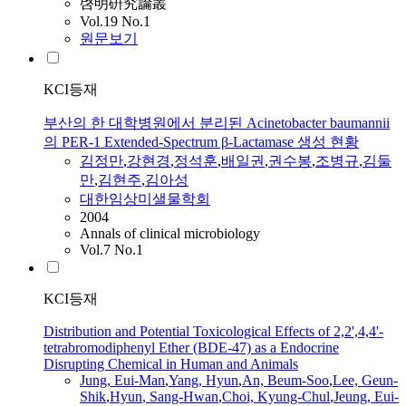
啓明硏究論叢
Vol.19 No.1
원문보기
KCI등재
부산의 한 대학병원에서 분리된 Acinetobacter baumannii
의 PER-1 Extended-Spectrum β-Lactamase 생성 현황
김정만
,
강현경
,
정석훈
,
배일권
,
권수봉
,
조병규
,
김둘
만
,
김현주
,
김아성
대한임상미샐물학회
2004
Annals of clinical microbiology
Vol.7 No.1
KCI등재
Distribution and Potential Toxicological Effects of 2,2',4,4'-
tetrabromodiphenyl Ether (BDE-47) as a Endocrine
Disrupting Chemical in Human and Animals
Jung, Eui-
Man
,
Yang,
Hyun
,
An, Beum-Soo
,
Lee, Geun-
Shik
,
Hyun
, Sang-Hwan
,
Choi, Kyung-Chul
,
Jeung, Eui-