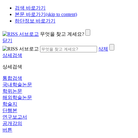
검색 바로가기
본문 바로가기(skip to content)
하단정보 바로가기
무엇을 찾고 계세요?
닫기
삭제
상세검색
상세검색
통합검색
국내학술논문
학위논문
해외학술논문
학술지
단행본
연구보고서
공개강의
버튼