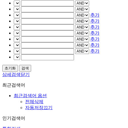
추가
추가
추가
추가
추가
추가
추가
상세검색닫기
최근검색어
최근검색어 옵션
전체삭제
자동저장끄기
인기검색어