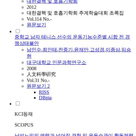
대한결핵 및 호흡기학회
2012
대한결핵 및 호흡기학회 추계학술대회 초록집
Vol.114 No.-
원문보기
중학교 남자 테니스 선수의 운동기능수준별 시합 전 경
쟁상태불안
남인수
,
최인태
,
전중기
,
윤재만
,
고성경
,
이종삼
,
임승
현
대구대학교 인문과학연구소
2008
人文科學硏究
Vol.31 No.-
원문보기
2
RISS
DBpia
KCI등재
SCOPUS
남성노인의 연령과 넘어짐 경험 및 운동습관이 활동체력