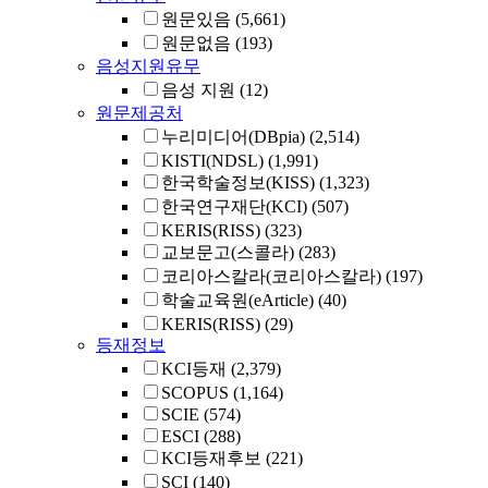
원문있음
(5,661)
원문없음
(193)
음성지원유무
음성 지원
(12)
원문제공처
누리미디어(DBpia)
(2,514)
KISTI(NDSL)
(1,991)
한국학술정보(KISS)
(1,323)
한국연구재단(KCI)
(507)
KERIS(RISS)
(323)
교보문고(스콜라)
(283)
코리아스칼라(코리아스칼라)
(197)
학술교육원(eArticle)
(40)
KERIS(RISS)
(29)
등재정보
KCI등재
(2,379)
SCOPUS
(1,164)
SCIE
(574)
ESCI
(288)
KCI등재후보
(221)
SCI
(140)