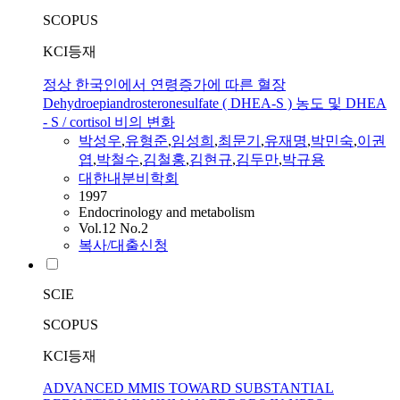
SCOPUS
KCI등재
정상 한국인에서 연령증가에 따른 혈장
Dehydroepiandrosteronesulfate ( DHEA-S ) 농도 및 DHEA
- S / cortisol 비의 변화
박성우
,
유형준
,
임성희
,
최문기
,
유재명
,
박민숙
,
이권
엽
,
박철수
,
김철홍
,
김현규
,
김두만
,
박규용
대한내분비학회
1997
Endocrinology and metabolism
Vol.12 No.2
복사/대출신청
SCIE
SCOPUS
KCI등재
ADVANCED MMIS TOWARD SUBSTANTIAL