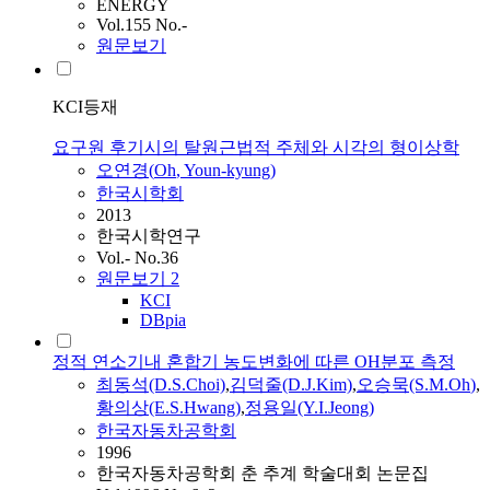
ENERGY
Vol.155 No.-
원문보기
KCI등재
요구원 후기시의 탈원근법적 주체와 시각의 형이상학
오연경(
Oh
, Youn-kyung)
한국시학회
2013
한국시학연구
Vol.- No.36
원문보기
2
KCI
DBpia
정적 연소기내 혼합기 농도변화에 따른 OH분포 측정
최동석(D.S.Choi)
,
김덕줄(D.J.Kim)
,
오승묵(S.M.
Oh
)
,
황의상(E.S.Hwang)
,
정용일(Y.I.Jeong)
한국자동차공학회
1996
한국자동차공학회 춘 추계 학술대회 논문집