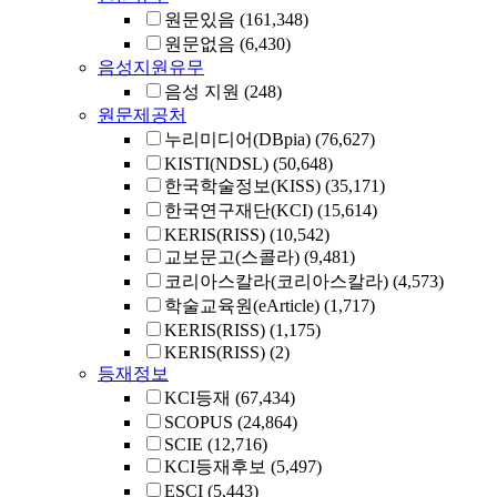
원문있음
(161,348)
원문없음
(6,430)
음성지원유무
음성 지원
(248)
원문제공처
누리미디어(DBpia)
(76,627)
KISTI(NDSL)
(50,648)
한국학술정보(KISS)
(35,171)
한국연구재단(KCI)
(15,614)
KERIS(RISS)
(10,542)
교보문고(스콜라)
(9,481)
코리아스칼라(코리아스칼라)
(4,573)
학술교육원(eArticle)
(1,717)
KERIS(RISS)
(1,175)
KERIS(RISS)
(2)
등재정보
KCI등재
(67,434)
SCOPUS
(24,864)
SCIE
(12,716)
KCI등재후보
(5,497)
ESCI
(5,443)