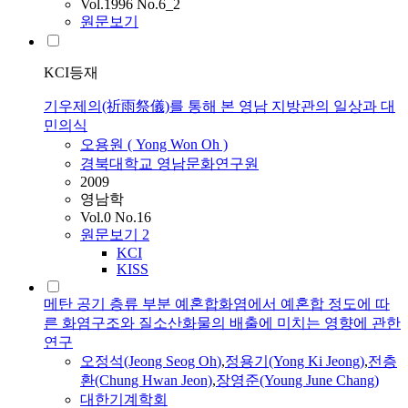
Vol.1996 No.6_2
원문보기
KCI등재
기우제의(祈雨祭儀)를 통해 본 영남 지방관의 일상과 대
민의식
오용원 ( Yong Won
Oh
)
경북대학교 영남문화연구원
2009
영남학
Vol.0 No.16
원문보기
2
KCI
KISS
메탄 공기 층류 부분 예혼합화염에서 예혼합 정도에 따
른 화염구조와 질소산화물의 배출에 미치는 영향에 관한
연구
오정석(Jeong Seog
Oh
)
,
정용기(Yong Ki Jeong)
,
전층
환(Chung Hwan Jeon)
,
장영준(Young June Chang)
대한기계학회