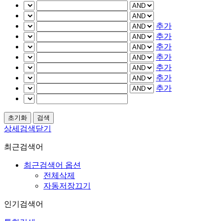
추가
추가
추가
추가
추가
추가
추가
상세검색닫기
최근검색어
최근검색어 옵션
전체삭제
자동저장끄기
인기검색어