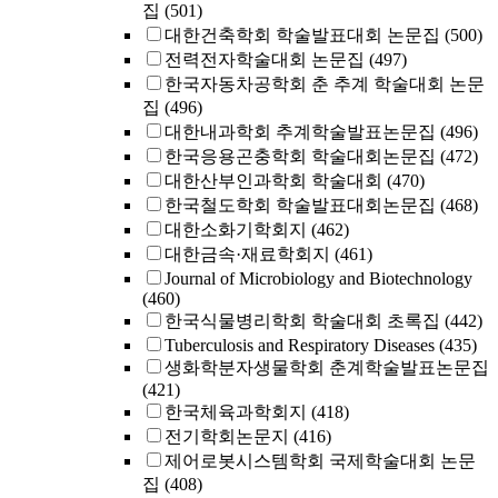
집
(501)
대한건축학회 학술발표대회 논문집
(500)
전력전자학술대회 논문집
(497)
한국자동차공학회 춘 추계 학술대회 논문
집
(496)
대한내과학회 추계학술발표논문집
(496)
한국응용곤충학회 학술대회논문집
(472)
대한산부인과학회 학술대회
(470)
한국철도학회 학술발표대회논문집
(468)
대한소화기학회지
(462)
대한금속·재료학회지
(461)
Journal of Microbiology and Biotechnology
(460)
한국식물병리학회 학술대회 초록집
(442)
Tuberculosis and Respiratory Diseases
(435)
생화학분자생물학회 춘계학술발표논문집
(421)
한국체육과학회지
(418)
전기학회논문지
(416)
제어로봇시스템학회 국제학술대회 논문
집
(408)