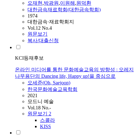
오재현
,
박광원
,
이원해
,
원덕환
대한금속재료학회(대한금속학회)
1974
대한금속·재료학회지
Vol.12 No.4
원문보기
복사/대출신청
KCI등재후보
온라인 미디어를 통한 문화예술교육의 방향성 : 오레지
나무용단의 Dancing life, Happy up!을 중심으로
오세준(
Oh
, Saejoon)
한국문화예술교육학회
2021
모드니 예술
Vol.18 No.-
원문보기
2
스콜라
KISS