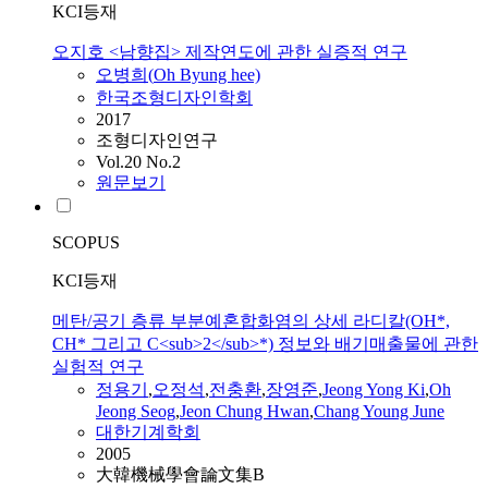
KCI등재
오지호 <남향집> 제작연도에 관한 실증적 연구
오병희(
Oh
Byung hee)
한국조형디자인학회
2017
조형디자인연구
Vol.20 No.2
원문보기
SCOPUS
KCI등재
메탄/공기 층류 부분예혼합화염의 상세 라디칼(OH*,
CH* 그리고 C<sub>2</sub>*) 정보와 배기매출물에 관한
실험적 연구
정용기
,
오정석
,
전충환
,
장영준
,
Jeong Yong Ki
,
Oh
Jeong Seog
,
Jeon Chung Hwan
,
Chang Young June
대한기계학회
2005
大韓機械學會論文集B