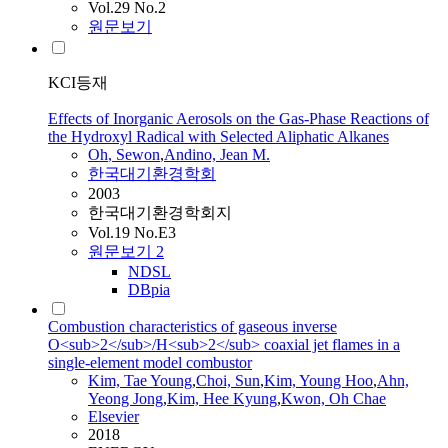
Vol.29 No.2
원문보기
KCI등재
Effects of Inorganic Aerosols on the Gas-Phase Reactions of
the Hydroxyl Radical with Selected Aliphatic Alkanes
Oh
, Sewon
,
Andino, Jean M.
한국대기환경학회
2003
한국대기환경학회지
Vol.19 No.E3
원문보기
2
NDSL
DBpia
Combustion characteristics of gaseous inverse
O<sub>2</sub>/H<sub>2</sub> coaxial jet flames in a
single-element model combustor
Kim, Tae Young
,
Choi, Sun
,
Kim, Young Hoo
,
Ahn,
Yeong Jong
,
Kim, Hee Kyung
,
Kwon,
Oh
Chae
Elsevier
2018