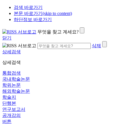
검색 바로가기
본문 바로가기(skip to content)
하단정보 바로가기
무엇을 찾고 계세요?
닫기
삭제
상세검색
상세검색
통합검색
국내학술논문
학위논문
해외학술논문
학술지
단행본
연구보고서
공개강의
버튼