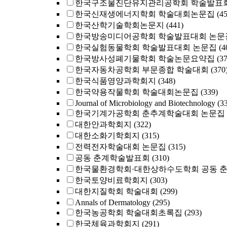
한국구조물진단유지관리공학회 학술발표회
한국신재생에너지학회 학술대회논문집
(4
한국산학기술학회논문지
(441)
한국방송미디어공학회 학술발표대회 논문
한국실험동물학회 학술발표대회 논문집
(4
한국방사성폐기물학회 학술논문요약집
(3
한국자동차공학회 부문종합 학술대회
(370
한국식품영양과학회지
(348)
한국약용작물학회 학술대회논문집
(339)
Journal of Microbiology and Biotechnology
(3
한국기계가공학회 춘추계학술대회 논문집
대한안과학회지
(322)
대한소화기학회지
(315)
전력전자학술대회 논문집
(315)
공동 춘계학술발표회
(310)
한국물환경학회·대한상하수도학회 공동 
한국토양비료학회지
(303)
대한지질학회 학술대회
(299)
Annals of Dermatology
(295)
한국농공학회 학술대회초록집
(293)
한국체육과학회지
(291)