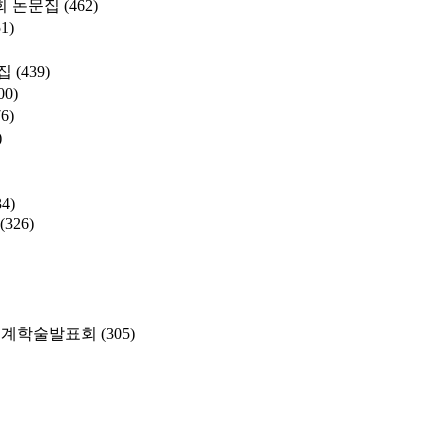
 논문집
(462)
51)
집
(439)
00)
76)
)
34)
(326)
춘계학술발표회
(305)