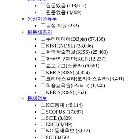
원문있음
(118,612)
원문없음
(4,009)
음성지원유무
음성 지원
(233)
원문제공처
누리미디어(DBpia)
(57,436)
KISTI(NDSL)
(38,036)
한국학술정보(KISS)
(25,460)
한국연구재단(KCI)
(12,237)
교보문고(스콜라)
(6,661)
KERIS(RISS)
(4,954)
코리아스칼라(코리아스칼라)
(3,491)
학술교육원(eArticle)
(1,340)
KERIS(RISS)
(762)
등재정보
KCI등재
(48,114)
SCOPUS
(17,087)
SCIE
(8,829)
ESCI
(4,049)
KCI등재후보
(3,612)
SCI
(3,056)