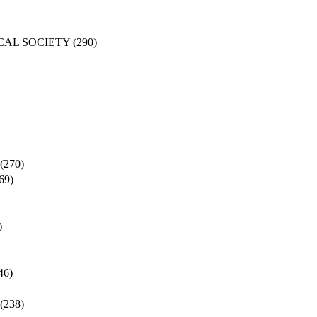
CAL SOCIETY
(290)
(270)
69)
)
46)
(238)