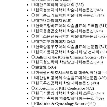
대한토목학회 학술대회
(887)
한국정보처리학회 학술대회논문집
(845)
한국콘크리트학회 학술대회 논문집
(714)
대한내과학회지
(619)
한국토양비료학회 학술발표회 초록집
(611
한국응용곤충학회 학술대회논문집
(605)
한국소음진동공학회 학술대회논문집
(572)
대한피부과학회지
(542)
한국항공우주학회 학술발표회 논문집
(541
한국자동차공학회 학술대회 및 전시회
(531
Bulletin of the Korean Chemical Society
(519)
한국철도학회 학술발표대회논문집
(513)
論文集
(505)
한국생산제조시스템학회 학술발표대회 논
대한설비공학회 학술발표대회논문집
(489)
한국추진공학회 학술대회논문집
(483)
Proceedings of KIIT Conference
(472)
한국식물병리학회 학술대회 초록집
(470)
대한건축학회 학술발표대회 논문집
(469)
Obstetrics & Gynecology Science
(464)