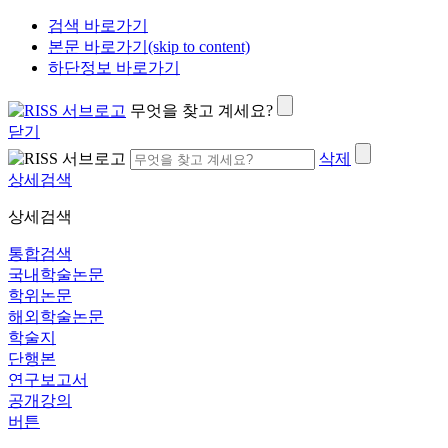
검색 바로가기
본문 바로가기(skip to content)
하단정보 바로가기
무엇을 찾고 계세요?
닫기
삭제
상세검색
상세검색
통합검색
국내학술논문
학위논문
해외학술논문
학술지
단행본
연구보고서
공개강의
버튼