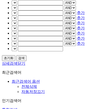
추가
추가
추가
추가
추가
추가
추가
상세검색닫기
최근검색어
최근검색어 옵션
전체삭제
자동저장끄기
인기검색어