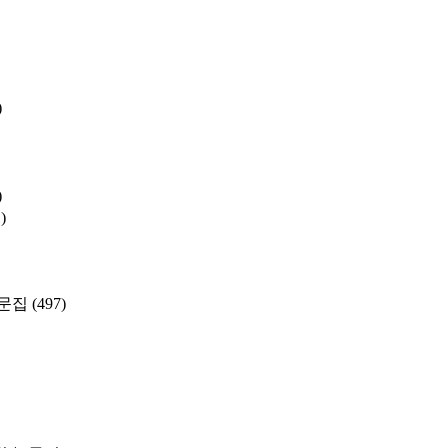
)
)
)
문집
(497)