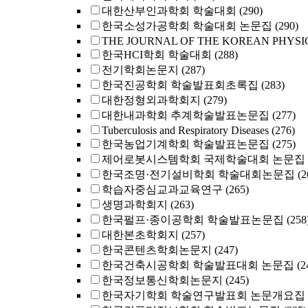
대한산부인과학회 학술대회
(290)
한국소성가공학회 학술대회 논문집
(290)
THE JOURNAL OF THE KOREAN PHYSI
한국HCI학회 학술대회
(288)
전기학회논문지
(287)
한국진공학회 학술발표회초록집
(283)
대한정형외과학회지
(279)
대한내과학회 추계학술발표논문집
(277)
Tuberculosis and Respiratory Diseases
(276)
한국농업기계학회 학술발표논문집
(275)
제어로봇시스템학회 국제학술대회 논문집
한국조명·전기설비학회 학술대회논문집
(2
학습자중심교과교육연구
(265)
생명과학회지
(263)
한국펄프·종이공학회 학술발표논문집
(258
대한본초학회지
(257)
한국콘텐츠학회논문지
(247)
한국건축시공학회 학술발표대회 논문집
(2
한국정보통신학회논문지
(245)
한국자기학회 학술연구발표회 논문개요집