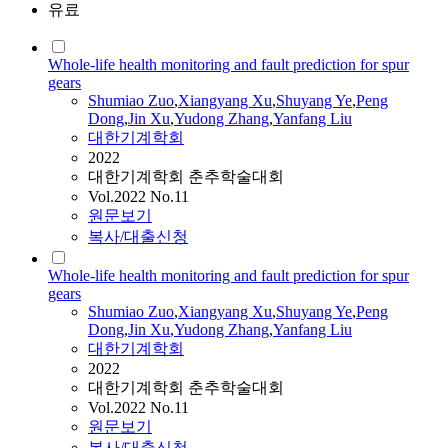
유료
Whole-life health monitoring and fault prediction for spur
gears
Shumiao
Zuo
,
Xiangyang Xu
,
Shuyang Ye
,
Peng
Dong
,
Jin Xu
,
Yudong Zhang
,
Yanfang Liu
대한기계학회
2022
대한기계학회 춘추학술대회
Vol.2022 No.11
원문보기
복사/대출신청
Whole-life health monitoring and fault prediction for spur
gears
Shumiao
Zuo
,
Xiangyang Xu
,
Shuyang Ye
,
Peng
Dong
,
Jin Xu
,
Yudong Zhang
,
Yanfang Liu
대한기계학회
2022
대한기계학회 춘추학술대회
Vol.2022 No.11
원문보기
복사/대출신청