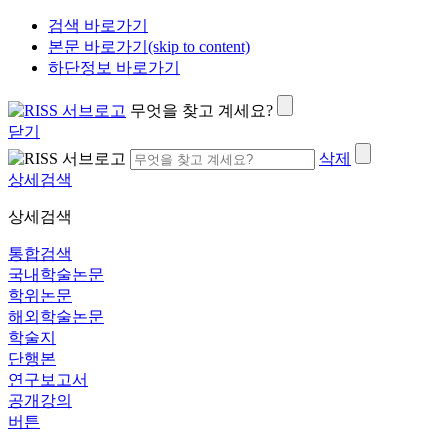
검색 바로가기
본문 바로가기(skip to content)
하단정보 바로가기
무엇을 찾고 계세요?
닫기
삭제
상세검색
상세검색
통합검색
국내학술논문
학위논문
해외학술논문
학술지
단행본
연구보고서
공개강의
버튼