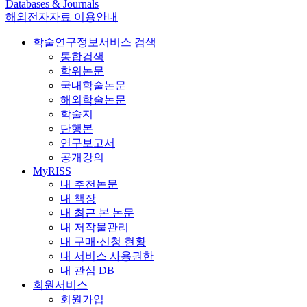
Databases & Journals
해외전자자료 이용안내
학술연구정보서비스 검색
통합검색
학위논문
국내학술논문
해외학술논문
학술지
단행본
연구보고서
공개강의
MyRISS
내 추천논문
내 책장
내 최근 본 논문
내 저작물관리
내 구매·신청 현황
내 서비스 사용권한
내 관심 DB
회원서비스
회원가입