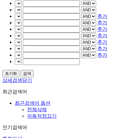
추가
추가
추가
추가
추가
추가
추가
상세검색닫기
최근검색어
최근검색어 옵션
전체삭제
자동저장끄기
인기검색어