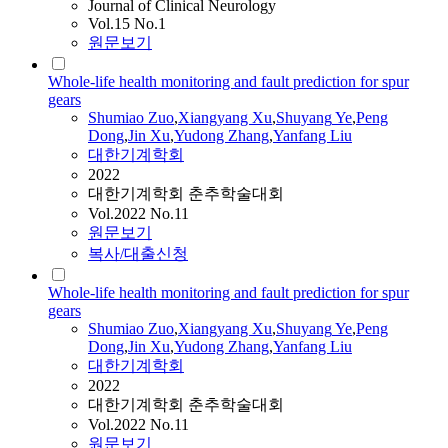
Journal of Clinical Neurology
Vol.15 No.1
원문보기
Whole-life health monitoring and fault prediction for spur
gears
Shumiao Zuo
,
Xiangyang Xu
,
Shuyang
Ye
,
Peng
Dong
,
Jin Xu
,
Yudong Zhang
,
Yanfang Liu
대한기계학회
2022
대한기계학회 춘추학술대회
Vol.2022 No.11
원문보기
복사/대출신청
Whole-life health monitoring and fault prediction for spur
gears
Shumiao Zuo
,
Xiangyang Xu
,
Shuyang
Ye
,
Peng
Dong
,
Jin Xu
,
Yudong Zhang
,
Yanfang Liu
대한기계학회
2022
대한기계학회 춘추학술대회
Vol.2022 No.11
원문보기