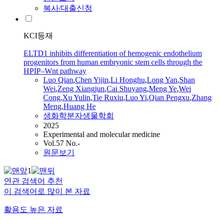
복사/대출신청
KCI등재
ELTD1 inhibits differentiation of hemogenic endothelium
progenitors from human embryonic stem cells through the
HPIP–Wnt pathway
Luo Qian
,
Chen Yijin
,
Li Honghu
,
Long Yan
,
Shan
Wei
,
Zeng Xiangjun
,
Cai
Shuyang
,
Meng
Ye
,
Wei
Cong
,
Xu Yulin
,
Tie Ruxiu
,
Luo Yi
,
Qian Pengxu
,
Zhang
Meng
,
Huang He
생화학분자생물학회
2025
Experimental and molecular medicine
Vol.57 No.-
원문보기
1
연관 검색어 추천
이 검색어로 많이 본 자료
활용도 높은 자료