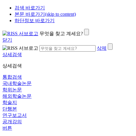
검색 바로가기
본문 바로가기(skip to content)
하단정보 바로가기
무엇을 찾고 계세요?
닫기
삭제
상세검색
상세검색
통합검색
국내학술논문
학위논문
해외학술논문
학술지
단행본
연구보고서
공개강의
버튼