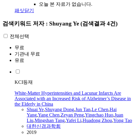
오늘 본 자료가 없습니다.
패싯닫기
검색키워드
저자 : Shuyang Ye
(검색결과 4건)
전체선택
무료
기관내 무료
유료
KCI등재
White-Matter Hyperintensities and Lacunar Infarcts Are
Associated with an Increased Risk of Alzheimer’s Disease in
the Elderly in China
Shuai
Ye
,
Shuyang
Dong
,
Jun Tan
,
Le Chen
,
Hai
Yang
,
Yang
Chen
,
Zeyan Peng
,
Yingchao Huo
,
Juan
Liu
,
Mingshan Tang
,
Yafei Li
,
Huadong Zhou
,
Yong Tao
대한신경과학회
2019