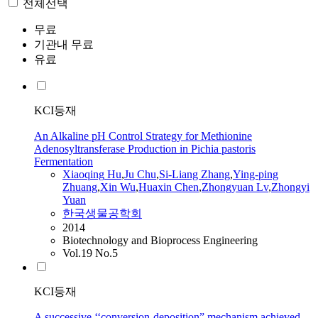
전체선택
무료
기관내 무료
유료
KCI등재
An Alkaline pH Control Strategy for Methionine
Adenosyltransferase Production in Pichia pastoris
Fermentation
Xiaoqing
Hu
,
Ju Chu
,
Si
-Liang Zhang
,
Ying-ping
Zhuang
,
Xin Wu
,
Huaxin Chen
,
Zhongyuan Lv
,
Zhongyi
Yuan
한국생물공학회
2014
Biotechnology and Bioprocess Engineering
Vol.19 No.5
KCI등재
A successive ‘‘conversion-deposition” mechanism achieved