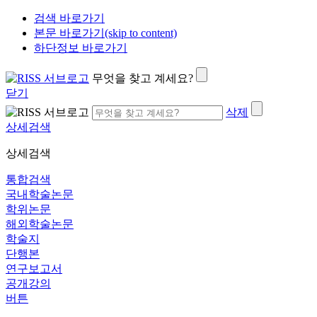
검색 바로가기
본문 바로가기(skip to content)
하단정보 바로가기
무엇을 찾고 계세요?
닫기
삭제
상세검색
상세검색
통합검색
국내학술논문
학위논문
해외학술논문
학술지
단행본
연구보고서
공개강의
버튼