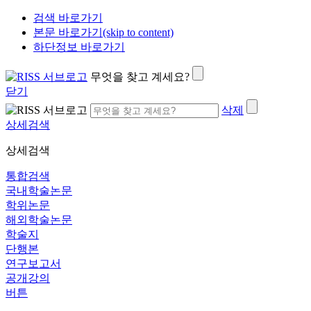
검색 바로가기
본문 바로가기(skip to content)
하단정보 바로가기
무엇을 찾고 계세요?
닫기
삭제
상세검색
상세검색
통합검색
국내학술논문
학위논문
해외학술논문
학술지
단행본
연구보고서
공개강의
버튼