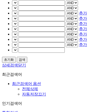
추가
추가
추가
추가
추가
추가
추가
상세검색닫기
최근검색어
최근검색어 옵션
전체삭제
자동저장끄기
인기검색어