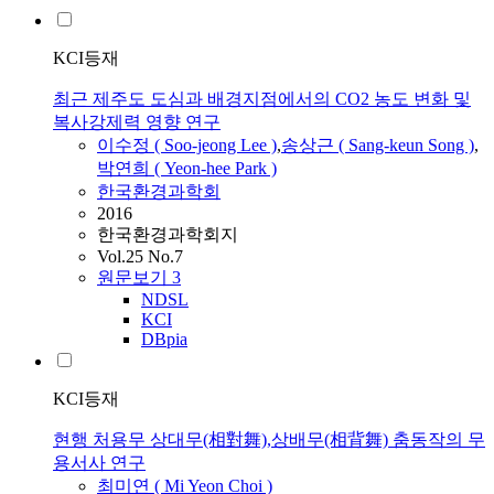
KCI등재
최근 제주도 도심과 배경지점에서의 CO2 농도 변화 및
복사강제력 영향 연구
이수정 ( Soo-jeong Lee )
,
송상근 ( Sang-keun Song )
,
박연희 (
Yeon
-hee Park )
한국환경과학회
2016
한국환경과학회지
Vol.25 No.7
원문보기
3
NDSL
KCI
DBpia
KCI등재
현행 처용무 상대무(相對舞),상배무(相背舞) 춤동작의 무
용서사 연구
최미연 ( Mi
Yeon
Choi )