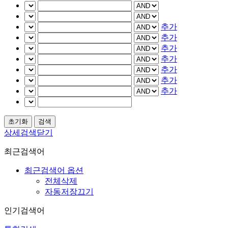
추가
추가
추가
추가
추가
추가
추가
상세검색닫기
최근검색어
최근검색어 옵션
전체삭제
자동저장끄기
인기검색어