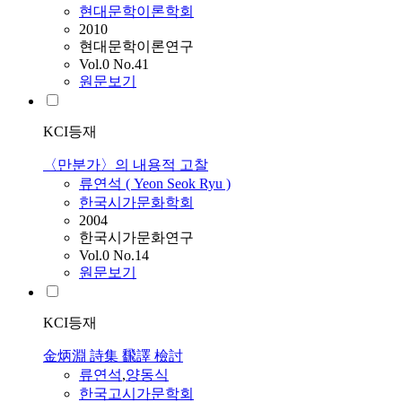
현대문학이론학회
2010
현대문학이론연구
Vol.0 No.41
원문보기
KCI등재
〈만분가〉의 내용적 고찰
류연석 (
Yeon
Seok Ryu )
한국시가문화학회
2004
한국시가문화연구
Vol.0 No.14
원문보기
KCI등재
金炳淵 詩集 飜譯 檢討
류연석
,
양동식
한국고시가문학회