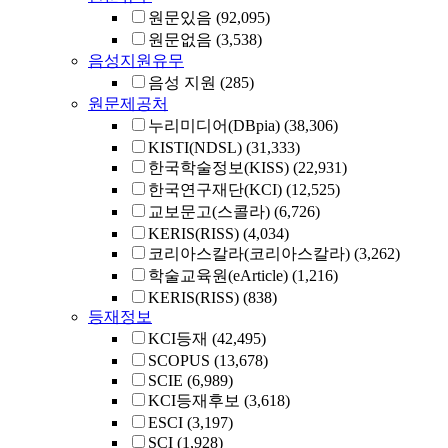
원문있음
(92,095)
원문없음
(3,538)
음성지원유무
음성 지원
(285)
원문제공처
누리미디어(DBpia)
(38,306)
KISTI(NDSL)
(31,333)
한국학술정보(KISS)
(22,931)
한국연구재단(KCI)
(12,525)
교보문고(스콜라)
(6,726)
KERIS(RISS)
(4,034)
코리아스칼라(코리아스칼라)
(3,262)
학술교육원(eArticle)
(1,216)
KERIS(RISS)
(838)
등재정보
KCI등재
(42,495)
SCOPUS
(13,678)
SCIE
(6,989)
KCI등재후보
(3,618)
ESCI
(3,197)
SCI
(1,928)