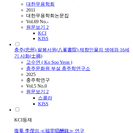
대한무용학회
2011
대한무용학회논문집
Vol.69 No.-
원문보기
2
KCI
KISS
충주(忠州) 팔봉서원(八峯書院) 제향인물의 생애와 16세
기 사화(士禍)
고수연 ( Ko Soo
Yeon
)
충주문화원 부설 충주학연구소
2025
충주학연구
Vol.5 No.0
원문보기
2
스콜라
KISS
KCI등재
復菴 李偰의 ≪福堂唱酬錄≫ 연구