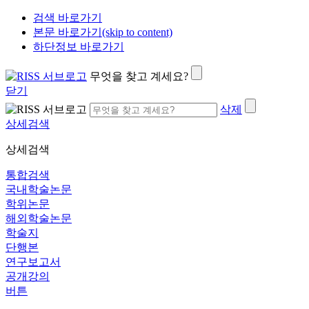
검색 바로가기
본문 바로가기(skip to content)
하단정보 바로가기
무엇을 찾고 계세요?
닫기
삭제
상세검색
상세검색
통합검색
국내학술논문
학위논문
해외학술논문
학술지
단행본
연구보고서
공개강의
버튼