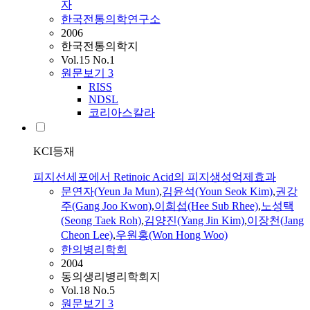
자
한국전통의학연구소
2006
한국전통의학지
Vol.15 No.1
원문보기
3
RISS
NDSL
코리아스칼라
KCI등재
피지선세포에서 Retinoic Acid의 피지생성억제효과
문연자(
Yeun
Ja
Mun
)
,
김윤석(Youn Seok Kim)
,
권강
주(Gang Joo Kwon)
,
이희섭(Hee Sub Rhee)
,
노성택
(Seong Taek Roh)
,
김양진(Yang Jin Kim)
,
이장천(Jang
Cheon Lee)
,
우원홍(Won Hong Woo)
한의병리학회
2004
동의생리병리학회지
Vol.18 No.5
원문보기
3