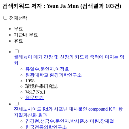
검색키워드
저자 : Yeun Ja Mun
(검색결과 103건)
전체선택
무료
기관내 무료
유료
셀레늄이 메기 간장 및 신장의 카드뮴 축적에 미치는 영
향
유일수
,
문연자
,
이정호
원광대학교 환경과학연구소
1998
環境科學硏究誌
Vol.7 No.1
원문보기
진세노사이드 Rd와 사포닌 대사물인 compound K의 항
지질과산화 효과
김경현
,
성금수
,
문연자
,
박시준
,
신미란
,
장재철
한국전통의학연구소