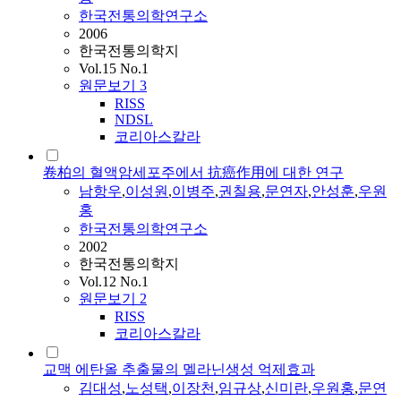
한국전통의학연구소
2006
한국전통의학지
Vol.15 No.1
원문보기
3
RISS
NDSL
코리아스칼라
卷柏의 혈액암세포주에서 抗癌作用에 대한 연구
남항우
,
이성원
,
이병주
,
권칠용
,
문연자
,
안성훈
,
우원
홍
한국전통의학연구소
2002
한국전통의학지
Vol.12 No.1
원문보기
2
RISS
코리아스칼라
교맥 에탄올 추출물의 멜라닌생성 억제효과
김대성
,
노성택
,
이장천
,
임규상
,
신미란
,
우원홍
,
문연