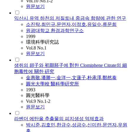
Vol.10 No.1-2
원문보기
익산시 유역 하천의 저질토내 중금속 함량에 관한 연구
소진탁
,
최민규
,
문연자
,
이정호
,
유일수
,
류문희
원광대학교 환경과학연구소
1999
環境科學硏究誌
Vol.8 No.1
원문보기
생쥐의 卵子와 初期胚子에 對한 Clomiphene Citrate의 細
胞毒性에 關한 硏究
金惠敬
,
潘勝一
,
金洋一
,
文蓮子
,
朴承澤
,
鄭然泰
圓光大學校 醫科學硏究所
1993
圓光醫科學
Vol.9 No.1-2
원문보기
라벤더 에탄올 추출물의 피지생성 억제효과
박시준
,
김호민
,
한규수
,
성금수
,
신미란
,
문연자
,
우원
홍