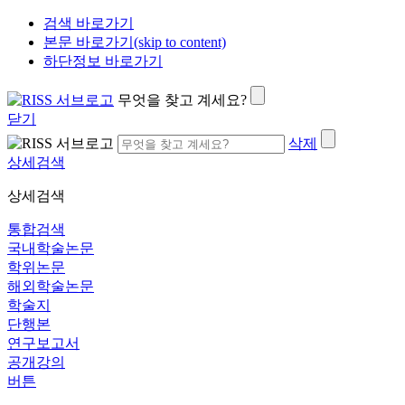
검색 바로가기
본문 바로가기(skip to content)
하단정보 바로가기
무엇을 찾고 계세요?
닫기
삭제
상세검색
상세검색
통합검색
국내학술논문
학위논문
해외학술논문
학술지
단행본
연구보고서
공개강의
버튼