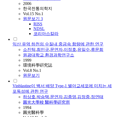
2006
한국전통의학지
Vol.15 No.1
원문보기
3
RISS
NDSL
코리아스칼라
익산 유역 하천의 수질내 중금속 함량에 관한 연구
소진탁
,
최민규
,
문연자
,
이정호
,
유일수
,
류문희
원광대학교 환경과학연구소
1999
環境科學硏究誌
Vol.8 No.1
원문보기
Vinblastine이 백서 배양 Type-1 별아교세포에 미치는 세
포독성에 관한 연구
하상호
,
박승택
,
문연자
,
김종영
,
김정중
,
정연태
圓光大學校 醫科學硏究所
1994
圓光醫科學