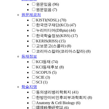
원문있음
(96)
원문없음
(7)
원문제공처
KISTI(NDSL)
(70)
한국연구재단(KCI)
(47)
누리미디어(DBpia)
(44)
한국학술정보(KISS)
(17)
KERIS(RISS)
(15)
교보문고(스콜라)
(8)
코리아스칼라(코리아스칼라)
(8)
등재정보
KCI등재
(74)
KCI등재후보
(8)
SCOPUS
(5)
SCIE
(3)
SCI
(1)
학술지명
동의생리병리학회지
(41)
한방안이비인후피부과학회지
(8)
Anatomy & Cell Biology
(6)
環境科學硏究誌
(6)