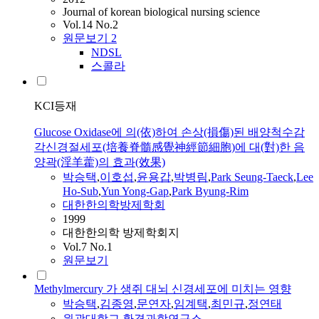
Journal of korean biological nursing science
Vol.14 No.2
원문보기
2
NDSL
스콜라
KCI등재
Glucose Oxidase에 의(依)하여 손상(損傷)된 배양척수감
각신경절세포(培養脊髓感覺神經節細胞)에 대(對)한 음
양곽(淫羊藿)의 효과(效果)
박승택
,
이호섭
,
윤용갑
,
박병림
,
Park Seung-Taeck
,
Lee
Ho-Sub
,
Yun Yong-Gap
,
Park Byung-Rim
대한한의학방제학회
1999
대한한의학 방제학회지
Vol.7 No.1
원문보기
Methylmercury 가 생쥐 대뇌 신경세포에 미치는 영향
박승택
,
김종영
,
문연자
,
임계택
,
최민규
,
정연태
원광대학교 환경과학연구소