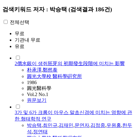
검색키워드
저자 : 박승택
(검색결과 186건)
전체선택
무료
기관내 무료
유료
2價水銀이 생쥐胚芽의 初期發生段階에 미치는 影響
朴承澤
,
鄭然泰
圓光大學校 醫科學硏究所
1986
圓光醫科學
Vol.2 No.1
원문보기
3가 및 6가 크롬이 마우스 말초신경에 미치는 영향에 관
한 형태학적 연구
박승택
,
최민규
,
김재민
,
문연자
,
김정중
,
우원홍
,
한두
석
,
정연태