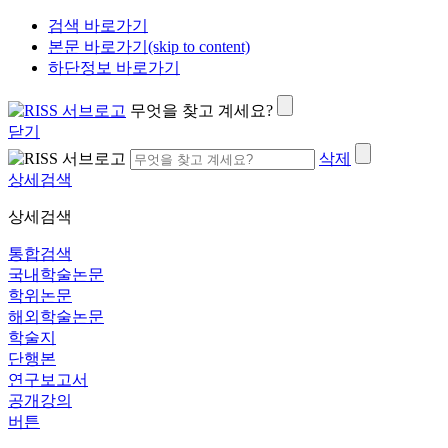
검색 바로가기
본문 바로가기(skip to content)
하단정보 바로가기
무엇을 찾고 계세요?
닫기
삭제
상세검색
상세검색
통합검색
국내학술논문
학위논문
해외학술논문
학술지
단행본
연구보고서
공개강의
버튼