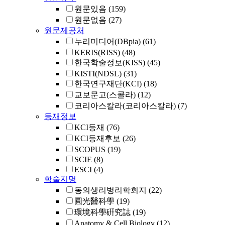
원문있음
(159)
원문없음
(27)
원문제공처
누리미디어(DBpia)
(61)
KERIS(RISS)
(48)
한국학술정보(KISS)
(45)
KISTI(NDSL)
(31)
한국연구재단(KCI)
(18)
교보문고(스콜라)
(12)
코리아스칼라(코리아스칼라)
(7)
등재정보
KCI등재
(76)
KCI등재후보
(26)
SCOPUS
(19)
SCIE
(8)
ESCI
(4)
학술지명
동의생리병리학회지
(22)
圓光醫科學
(19)
環境科學硏究誌
(19)
Anatomy & Cell Biology
(12)