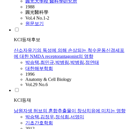
圓光大學校 醫科學硏究所
1988
圓光醫科學
Vol.4 No.1-2
원문보기
KCI등재후보
산소자유기의 독성에 의해 손상되는 척수운동신경세포
에 대한 NMDA receptorantagonist의 영향
박승택
,
최민규
,
박병림
,
박병림
,
정연태
대한해부학회
1996
Anatomy & Cell Biology
Vol.29 No.6
KCI등재
남원자생 허브의 혼합추출물이 창상치유에 미치는 영향
박승택
,
김정우
,
정석희
,
서영미
기초간호학회
2012