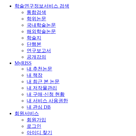
학술연구정보서비스 검색
통합검색
학위논문
국내학술논문
해외학술논문
학술지
단행본
연구보고서
공개강의
MyRISS
내 추천논문
내 책장
내 최근 본 논문
내 저작물관리
내 구매·신청 현황
내 서비스 사용권한
내 관심 DB
회원서비스
회원가입
로그인
아이디 찾기