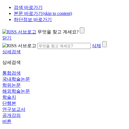
검색 바로가기
본문 바로가기(skip to content)
하단정보 바로가기
무엇을 찾고 계세요?
닫기
삭제
상세검색
상세검색
통합검색
국내학술논문
학위논문
해외학술논문
학술지
단행본
연구보고서
공개강의
버튼