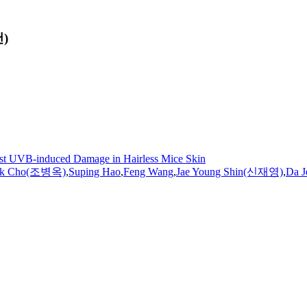
)
inst UVB-induced Damage in Hairless Mice Skin
Ok Cho(조병옥)
,
Suping Hao
,
Feng Wang
,
Jae Young Shin(신재영)
,
Da 