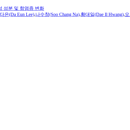
 성분 및 항염증 변화
다은(Da Eun Lee)
,
나수창(Soo Chang Na)
,
황대일(Dae Il Hwang)
,
오