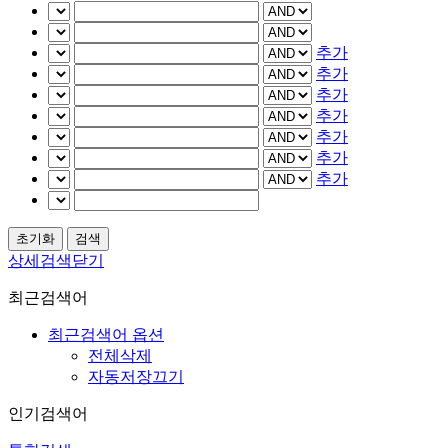
추가
추가
추가
추가
추가
추가
추가
상세검색닫기
최근검색어
최근검색어 옵션
전체삭제
자동저장끄기
인기검색어