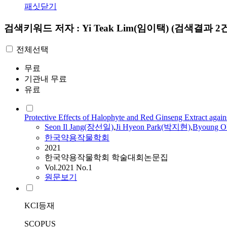
패싯닫기
검색키워드
저자 : Yi Teak Lim(임이택)
(검색결과 2건
전체선택
무료
기관내 무료
유료
Protective Effects of Halophyte and Red Ginseng Extract aga
Seon Il Jang(장선일)
,
Ji Hyeon Park(박지현)
,
Byoung 
한국약용작물학회
2021
한국약용작물학회 학술대회논문집
Vol.2021 No.1
원문보기
KCI등재
SCOPUS