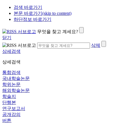
검색 바로가기
본문 바로가기(skip to content)
하단정보 바로가기
무엇을 찾고 계세요?
닫기
삭제
상세검색
상세검색
통합검색
국내학술논문
학위논문
해외학술논문
학술지
단행본
연구보고서
공개강의
버튼