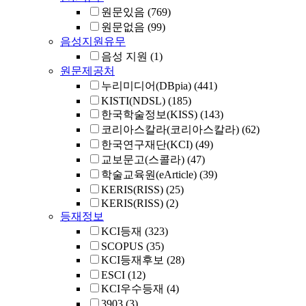
원문있음
(769)
원문없음
(99)
음성지원유무
음성 지원
(1)
원문제공처
누리미디어(DBpia)
(441)
KISTI(NDSL)
(185)
한국학술정보(KISS)
(143)
코리아스칼라(코리아스칼라)
(62)
한국연구재단(KCI)
(49)
교보문고(스콜라)
(47)
학술교육원(eArticle)
(39)
KERIS(RISS)
(25)
KERIS(RISS)
(2)
등재정보
KCI등재
(323)
SCOPUS
(35)
KCI등재후보
(28)
ESCI
(12)
KCI우수등재
(4)
3903
(3)