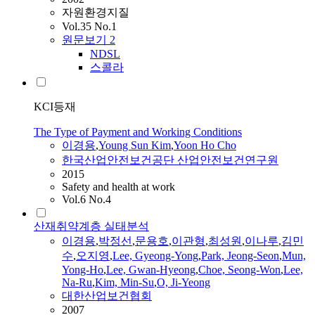
자원환경지질
Vol.35 No.1
원문보기
2
NDSL
스콜라
KCI등재
The Type of Payment and Working Conditions
이경용
,
Young Sun Kim
,
Yoon Ho Cho
한국산업안전보건공단 산업안전보건연구원
2015
Safety and health at work
Vol.6 No.4
산재취약계층 실태분석
이경용
,
박정선
,
문용호
,
이관형
,
최성원
,
이나루
,
김민
수
,
오지영
,
Lee, Gyeong-Yong
,
Park, Jeong-Seon
,
Mun,
Yong-Ho
,
Lee, Gwan-Hyeong
,
Choe, Seong-Won
,
Lee,
Na-Ru
,
Kim, Min-Su
,
O, Ji-Yeong
대한산업보건협회
2007