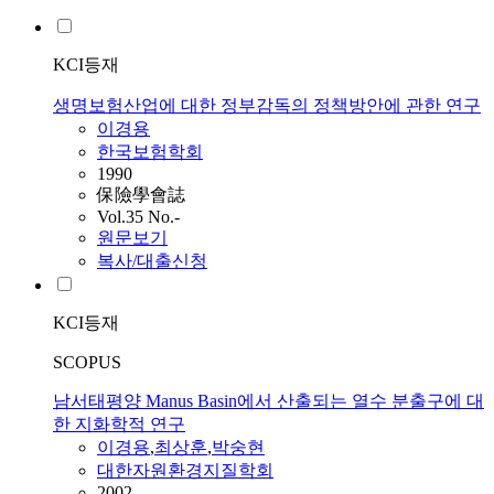
KCI등재
생명보험산업에 대한 정부감독의 정책방안에 관한 연구
이경용
한국보험학회
1990
保險學會誌
Vol.35 No.-
원문보기
복사/대출신청
KCI등재
SCOPUS
남서태평양 Manus Basin에서 산출되는 열수 분출구에 대
한 지화학적 연구
이경용
,
최상훈
,
박숭현
대한자원환경지질학회
2002