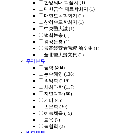
한양의대 학술지
(1)
대한금속·재료학회지
(1)
대한토목학회지
(1)
상하수도학회지
(1)
中央醫大誌
(1)
법학논총
(1)
경상논총
(1)
最高經營者課程 論文集
(1)
全北醫大論文集
(1)
주제분류
공학
(404)
농수해양
(136)
의약학
(119)
사회과학
(117)
자연과학
(60)
기타
(45)
인문학
(30)
예술체육
(15)
교육
(2)
복합학
(2)
발행연도