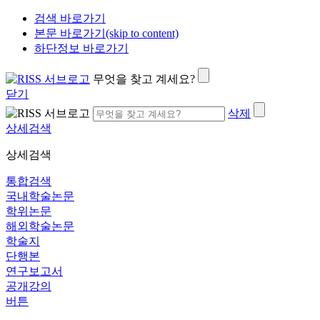
검색 바로가기
본문 바로가기(skip to content)
하단정보 바로가기
무엇을 찾고 계세요?
닫기
삭제
상세검색
상세검색
통합검색
국내학술논문
학위논문
해외학술논문
학술지
단행본
연구보고서
공개강의
버튼