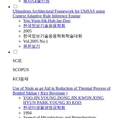
복사/대출신청
Ubiquitous Architectural Framework for UbiSAS using
Context Adaptive Rule Inference Engine
Yoo
,
Yoon-Sik
,
Huh
,
Jae-Doo
한국정보기술응용학회
2005
한국정보기술응용학회학술대회
Vol.2005 No.1
원문보기
SCIE
SCOPUS
KCI등재
Use of Nisin as an Aid in Reduction of Thermal Process of
Bottled Sikhae ( Rice Beverage )
YOO
,
JIN YOUNG
,
DONG JIN KWON
,
JONG
HYUN PARK
,
YOUNG JO KOO
한국미생물생명공학회
1994
Journal of Microbiology and Biotechnology