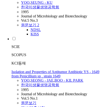
YOO
,
SEUNG - KU
한국미생물생명공학회
1995
Journal of Microbiology and Biotechnology
Vol.5 No.3
원문보기
2
NDSL
KISS
SCIE
SCOPUS
KCI등재
Isolation and Properties of Antitumor Antibiotic YS - 1649
from Penicillium sp . strain 1649
YOO
,
SEONG - JAE
,
BOO - KIL PARK
한국미생물생명공학회
1995
Journal of Microbiology and Biotechnology
Vol.5 No.1
원문보기