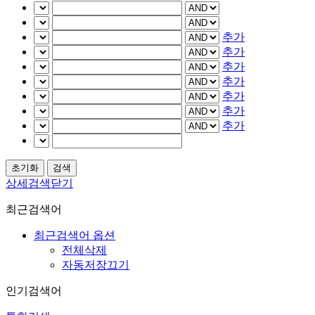
추가
추가
추가
추가
추가
추가
추가
상세검색닫기
최근검색어
최근검색어 옵션
전체삭제
자동저장끄기
인기검색어