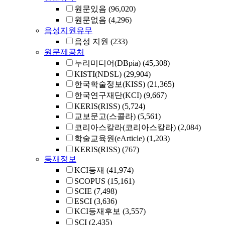
원문있음
(96,020)
원문없음
(4,296)
음성지원유무
음성 지원
(233)
원문제공처
누리미디어(DBpia)
(45,308)
KISTI(NDSL)
(29,904)
한국학술정보(KISS)
(21,365)
한국연구재단(KCI)
(9,667)
KERIS(RISS)
(5,724)
교보문고(스콜라)
(5,561)
코리아스칼라(코리아스칼라)
(2,084)
학술교육원(eArticle)
(1,203)
KERIS(RISS)
(767)
등재정보
KCI등재
(41,974)
SCOPUS
(15,161)
SCIE
(7,498)
ESCI
(3,636)
KCI등재후보
(3,557)
SCI
(2,435)