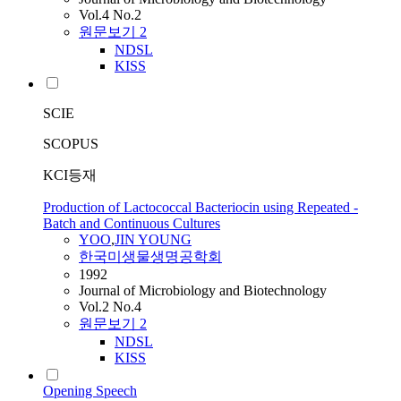
Vol.4 No.2
원문보기
2
NDSL
KISS
SCIE
SCOPUS
KCI등재
Production of Lactococcal Bacteriocin using Repeated -
Batch and Continuous Cultures
YOO
,
JIN YOUNG
한국미생물생명공학회
1992
Journal of Microbiology and Biotechnology
Vol.2 No.4
원문보기
2
NDSL
KISS
Opening Speech