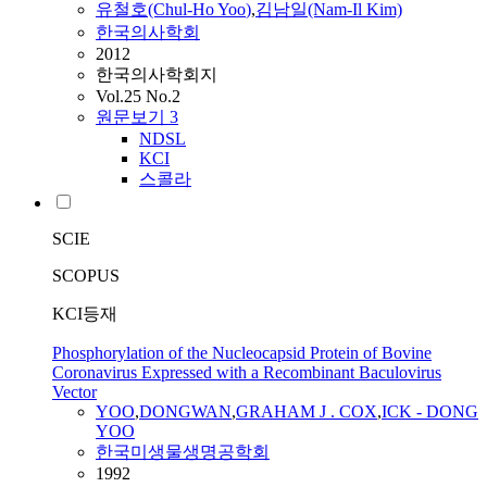
유철호(Chul-Ho
Yoo
)
,
김남일(Nam-Il Kim)
한국의사학회
2012
한국의사학회지
Vol.25 No.2
원문보기
3
NDSL
KCI
스콜라
SCIE
SCOPUS
KCI등재
Phosphorylation of the Nucleocapsid Protein of Bovine
Coronavirus Expressed with a Recombinant Baculovirus
Vector
YOO
,
DONGWAN
,
GRAHAM J . COX
,
ICK - DONG
YOO
한국미생물생명공학회
1992