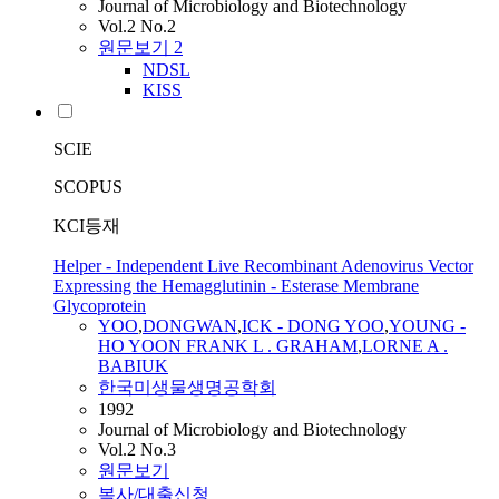
Journal of Microbiology and Biotechnology
Vol.2 No.2
원문보기
2
NDSL
KISS
SCIE
SCOPUS
KCI등재
Helper - Independent Live Recombinant Adenovirus Vector
Expressing the Hemagglutinin - Esterase Membrane
Glycoprotein
YOO
,
DONGWAN
,
ICK - DONG
YOO
,
YOUNG -
HO YOON FRANK L . GRAHAM
,
LORNE A .
BABIUK
한국미생물생명공학회
1992
Journal of Microbiology and Biotechnology
Vol.2 No.3
원문보기
복사/대출신청