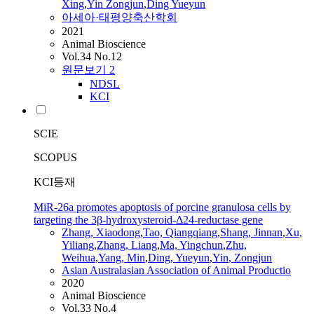
Xing
,
Yin
Zongjun
,
Ding Yueyun
아세아·태평양축산학회
2021
Animal Bioscience
Vol.34 No.12
원문보기
2
NDSL
KCI
SCIE
SCOPUS
KCI등재
MiR-26a promotes apoptosis of porcine granulosa cells by
targeting the 3β-hydroxysteroid-Δ24-reductase gene
Zhang, Xiaodong
,
Tao, Qiangqiang
,
Shang, Jinnan
,
Xu,
Yiliang
,
Zhang, Liang
,
Ma, Yingchun
,
Zhu,
Weihua
,
Yang, Min
,
Ding, Yueyun
,
Yin
,
Zongjun
Asian Australasian Association of Animal Productio
2020
Animal Bioscience
Vol.33 No.4