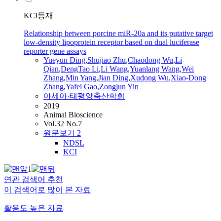
KCI등재
Relationship between porcine miR-20a and its putative target
low-density lipoprotein receptor based on dual luciferase
reporter gene assays
Yueyun Ding
,
Shujiao Zhu
,
Chaodong Wu
,
Li
Qian
,
DengTao Li
,
Li Wang
,
Yuanlang Wang
,
Wei
Zhang
,
Min Yang
,
Jian Ding
,
Xudong Wu
,
Xiao-Dong
Zhang
,
Yafei Gao
,
Zongjun
Yin
아세아·태평양축산학회
2019
Animal Bioscience
Vol.32 No.7
원문보기
2
NDSL
KCI
1
연관 검색어 추천
이 검색어로 많이 본 자료
활용도 높은 자료