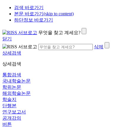
검색 바로가기
본문 바로가기(skip to content)
하단정보 바로가기
무엇을 찾고 계세요?
닫기
삭제
상세검색
상세검색
통합검색
국내학술논문
학위논문
해외학술논문
학술지
단행본
연구보고서
공개강의
버튼