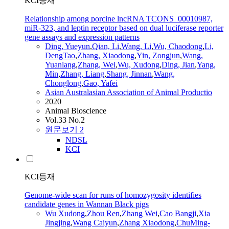
KCI등재
Relationship among porcine lncRNA TCONS_00010987,
miR-323, and leptin receptor based on dual luciferase reporter
gene assays and expression patterns
Ding, Yueyun
,
Qian, Li
,
Wang, Li
,
Wu, Chaodong
,
Li,
DengTao
,
Zhang, Xiaodong
,
Yin
,
Zongjun
,
Wang,
Yuanlang
,
Zhang, Wei
,
Wu, Xudong
,
Ding, Jian
,
Yang,
Min
,
Zhang, Liang
,
Shang, Jinnan
,
Wang,
Chonglong
,
Gao, Yafei
Asian Australasian Association of Animal Productio
2020
Animal Bioscience
Vol.33 No.2
원문보기
2
NDSL
KCI
KCI등재
Genome-wide scan for runs of homozygosity identifies
candidate genes in Wannan Black pigs
Wu Xudong
,
Zhou Ren
,
Zhang Wei
,
Cao Bangji
,
Xia
Jingjing
,
Wang Caiyun
,
Zhang Xiaodong
,
ChuMing-