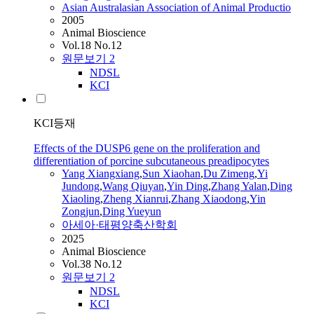
Asian Australasian Association of Animal Productio
2005
Animal Bioscience
Vol.18 No.12
원문보기
2
NDSL
KCI
KCI등재
Effects of the DUSP6 gene on the proliferation and
differentiation of porcine subcutaneous preadipocytes
Yang Xiangxiang
,
Sun Xiaohan
,
Du Zimeng
,
Yi
Jundong
,
Wang Qiuyan
,
Yin
Ding
,
Zhang Yalan
,
Ding
Xiaoling
,
Zheng Xianrui
,
Zhang Xiaodong
,
Yin
Zongjun
,
Ding Yueyun
아세아·태평양축산학회
2025
Animal Bioscience
Vol.38 No.12
원문보기
2
NDSL
KCI