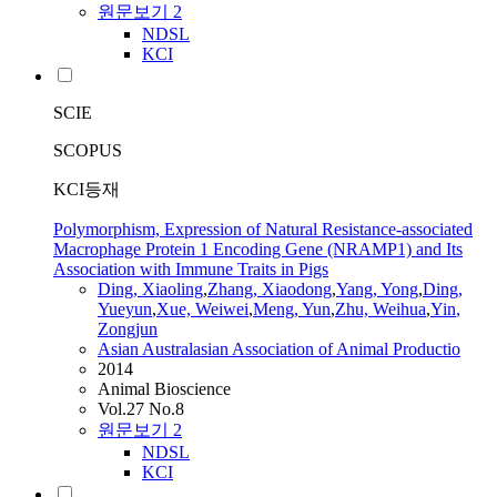
원문보기
2
NDSL
KCI
SCIE
SCOPUS
KCI등재
Polymorphism, Expression of Natural Resistance-associated
Macrophage Protein 1 Encoding Gene (NRAMP1) and Its
Association with Immune Traits in Pigs
Ding, Xiaoling
,
Zhang, Xiaodong
,
Yang, Yong
,
Ding,
Yueyun
,
Xue, Weiwei
,
Meng, Yun
,
Zhu, Weihua
,
Yin
,
Zongjun
Asian Australasian Association of Animal Productio
2014
Animal Bioscience
Vol.27 No.8
원문보기
2
NDSL
KCI