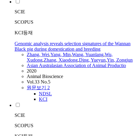
SCIE
SCOPUS
KCI등재
Genomic analysis reveals selection signatures of the Wannan
Black pig during domestication and breeding
Zhang, Wei
,
Yang, Min
,
Wang, Yuanlang
,
Wu,
Xudong
,
Zhang, Xiaodong
,
Ding, Yueyun
,
Yin
,
Zongjun
Asian Australasian Association of Animal Productio
2020
Animal Bioscience
Vol.33 No.5
원문보기
2
NDSL
KCI
SCIE
SCOPUS