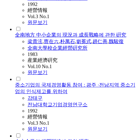
1992
經營情報
Vol.3 No.1
원문보기
全南地方 中小企業의 現況과 成長戰略에 관한 硏究
梁貴泫
,
曺在六
,
朴萬石
,
劉冕式
,
趙仁善
,
魏駿復
全南大學校企業經營硏究所
1983
産業經濟硏究
Vol.10 No.1
원문보기
중소기업의 국제경영활동 참여 : 광주 ·전남지역 중소기
업의 인식제고를 위하여
강태구
전남대학교기업경영연구소
1992
經營情報
Vol.3 No.1
원문보기