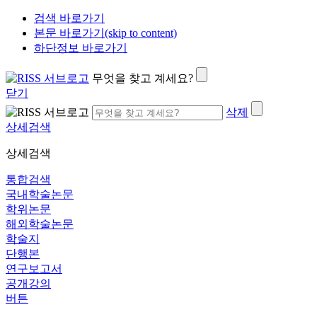
검색 바로가기
본문 바로가기(skip to content)
하단정보 바로가기
무엇을 찾고 계세요?
닫기
삭제
상세검색
상세검색
통합검색
국내학술논문
학위논문
해외학술논문
학술지
단행본
연구보고서
공개강의
버튼