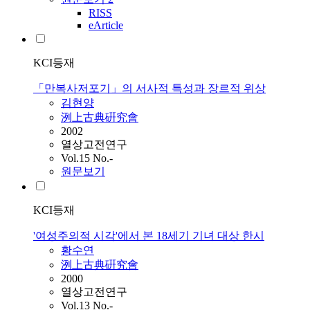
RISS
eArticle
KCI등재
「만복사저포기」의 서사적 특성과 장르적 위상
김현양
洌上古典硏究會
2002
열상고전연구
Vol.15 No.-
원문보기
KCI등재
'여성주의적 시각'에서 본 18세기 기녀 대상 한시
황수연
洌上古典硏究會
2000
열상고전연구
Vol.13 No.-