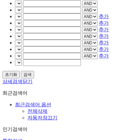
추가
추가
추가
추가
추가
추가
추가
상세검색닫기
최근검색어
최근검색어 옵션
전체삭제
자동저장끄기
인기검색어