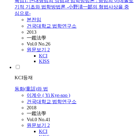
특집1: 근대형법의 성립과 법학방법론 : 형법의 이데올로
기적 기초와 법학방법론 -小野淸一郞의 형법사상을 중
심으로-
본전임
건국대학교 법학연구소
2013
一鑑法學
Vol.0 No.26
원문보기
2
KCI
KISS
KCI등재
동화(童話)와 법
이계수 ( Yi Kye-soo )
건국대학교 법학연구소
2018
一鑑法學
Vol.0 No.41
원문보기
2
KCI