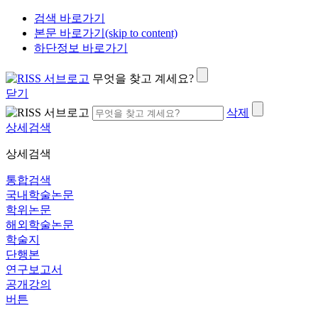
검색 바로가기
본문 바로가기(skip to content)
하단정보 바로가기
무엇을 찾고 계세요?
닫기
삭제
상세검색
상세검색
통합검색
국내학술논문
학위논문
해외학술논문
학술지
단행본
연구보고서
공개강의
버튼