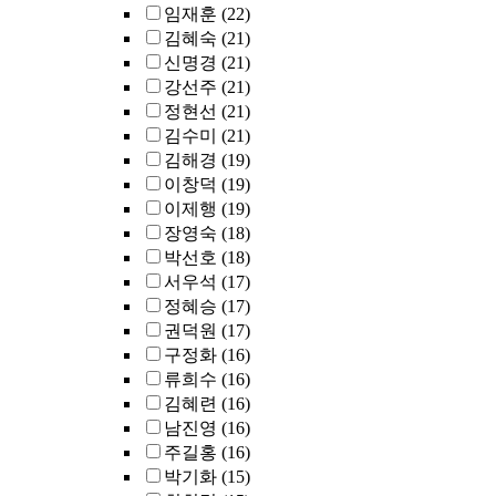
임재훈
(22)
김혜숙
(21)
신명경
(21)
강선주
(21)
정현선
(21)
김수미
(21)
김해경
(19)
이창덕
(19)
이제행
(19)
장영숙
(18)
박선호
(18)
서우석
(17)
정혜승
(17)
권덕원
(17)
구정화
(16)
류희수
(16)
김혜련
(16)
남진영
(16)
주길홍
(16)
박기화
(15)