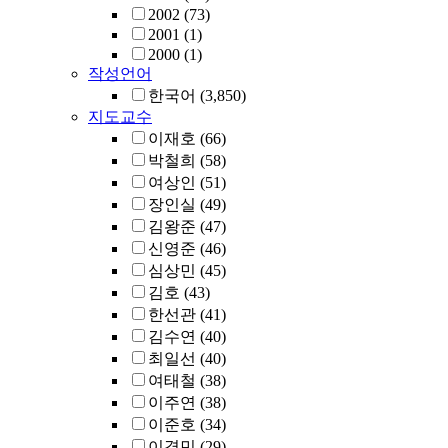
2002
(73)
2001
(1)
2000
(1)
작성언어
한국어
(3,850)
지도교수
이재호
(66)
박철희
(58)
여상인
(51)
장인실
(49)
김왕준
(47)
신영준
(46)
심상민
(45)
김호
(43)
한선관
(41)
김수연
(40)
최일선
(40)
여태철
(38)
이주연
(38)
이준호
(34)
이경민
(29)