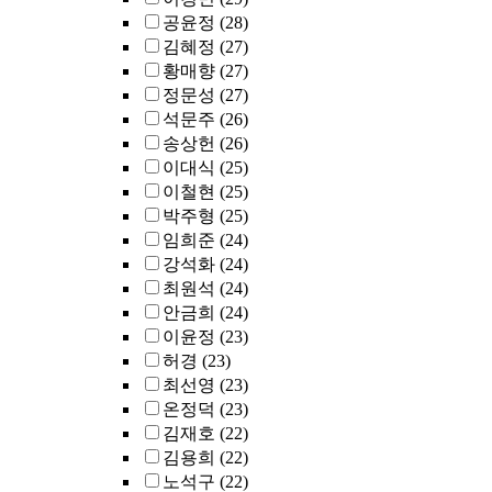
공윤정
(28)
김혜정
(27)
황매향
(27)
정문성
(27)
석문주
(26)
송상헌
(26)
이대식
(25)
이철현
(25)
박주형
(25)
임희준
(24)
강석화
(24)
최원석
(24)
안금희
(24)
이윤정
(23)
허경
(23)
최선영
(23)
온정덕
(23)
김재호
(22)
김용희
(22)
노석구
(22)