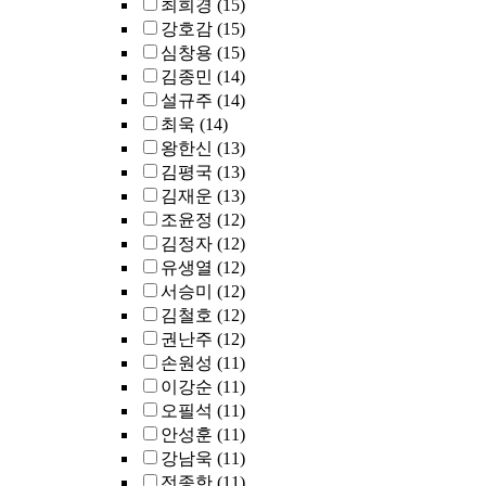
최희경
(15)
강호감
(15)
심창용
(15)
김종민
(14)
설규주
(14)
최욱
(14)
왕한신
(13)
김평국
(13)
김재운
(13)
조윤정
(12)
김정자
(12)
유생열
(12)
서승미
(12)
김철호
(12)
권난주
(12)
손원성
(11)
이강순
(11)
오필석
(11)
안성훈
(11)
강남욱
(11)
전종한
(11)