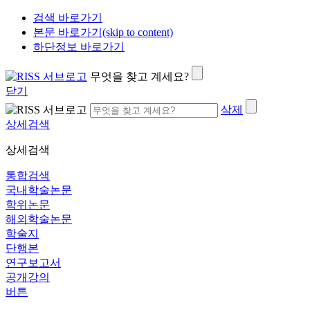
검색 바로가기
본문 바로가기(skip to content)
하단정보 바로가기
무엇을 찾고 계세요?
닫기
삭제
상세검색
상세검색
통합검색
국내학술논문
학위논문
해외학술논문
학술지
단행본
연구보고서
공개강의
버튼