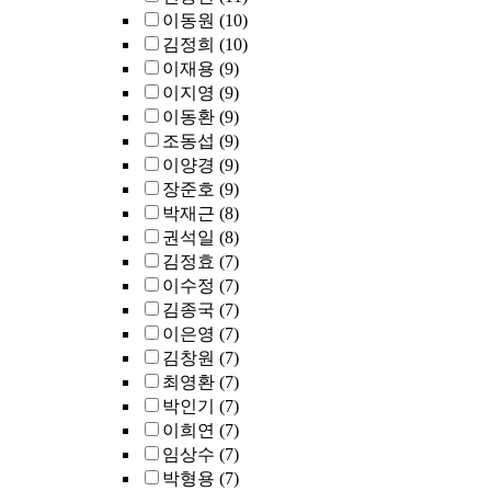
이동원
(10)
김정희
(10)
이재용
(9)
이지영
(9)
이동환
(9)
조동섭
(9)
이양경
(9)
장준호
(9)
박재근
(8)
권석일
(8)
김정효
(7)
이수정
(7)
김종국
(7)
이은영
(7)
김창원
(7)
최영환
(7)
박인기
(7)
이희연
(7)
임상수
(7)
박형용
(7)