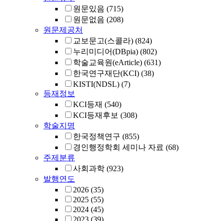
원문있음
(715)
원문없음
(208)
원문제공처
교보문고(스콜라)
(824)
누리미디어(DBpia)
(802)
학술교육원(eArticle)
(631)
한국연구재단(KCI)
(38)
KISTI(NDSL)
(7)
등재정보
KCI등재
(540)
KCI등재후보
(308)
학술지명
한국정책연구
(855)
경인행정학회 세미나 자료
(68)
주제분류
사회과학
(923)
발행연도
2026
(35)
2025
(55)
2024
(45)
2023
(39)