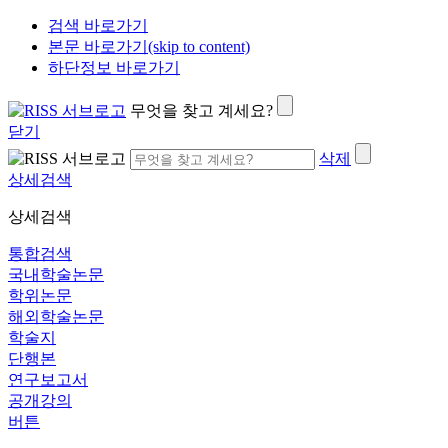
검색 바로가기
본문 바로가기(skip to content)
하단정보 바로가기
무엇을 찾고 계세요?
닫기
삭제
상세검색
상세검색
통합검색
국내학술논문
학위논문
해외학술논문
학술지
단행본
연구보고서
공개강의
버튼