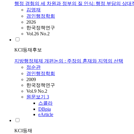
행정 경험의 세 차원과 정부의 질 인식: 행정 부담의 상대
김영재
경인행정학회
2026
한국정책연구
Vol.26 No.2
KCI등재후보
지방행정체제 개편논의 : 주장의 혼재와 지역의 선택
정순관
경인행정학회
2009
한국정책연구
Vol.9 No.2
원문보기
3
스콜라
DBpia
eArticle
KCI등재