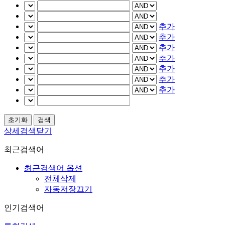
추가
추가
추가
추가
추가
추가
추가
상세검색닫기
최근검색어
최근검색어 옵션
전체삭제
자동저장끄기
인기검색어