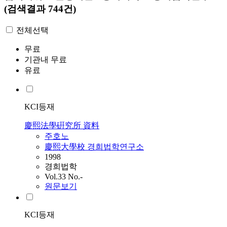
(검색결과 744건)
전체선택
무료
기관내 무료
유료
KCI등재
慶熙法學硏究所 資料
주호노
慶熙大學校 경희법학연구소
1998
경희법학
Vol.33 No.-
원문보기
KCI등재