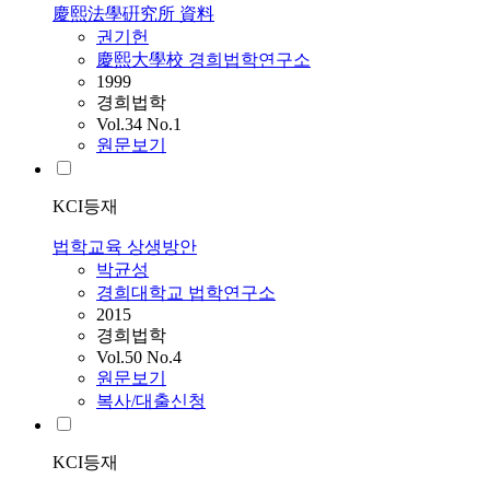
慶熙法學硏究所 資料
권기헌
慶熙大學校 경희법학연구소
1999
경희법학
Vol.34 No.1
원문보기
KCI등재
법학교육 상생방안
박균성
경희대학교 법학연구소
2015
경희법학
Vol.50 No.4
원문보기
복사/대출신청
KCI등재