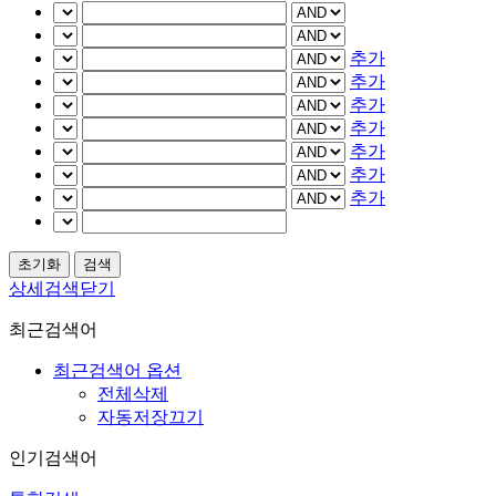
추가
추가
추가
추가
추가
추가
추가
상세검색닫기
최근검색어
최근검색어 옵션
전체삭제
자동저장끄기
인기검색어