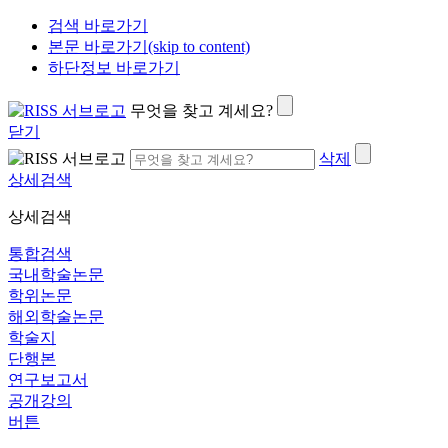
검색 바로가기
본문 바로가기(skip to content)
하단정보 바로가기
무엇을 찾고 계세요?
닫기
삭제
상세검색
상세검색
통합검색
국내학술논문
학위논문
해외학술논문
학술지
단행본
연구보고서
공개강의
버튼