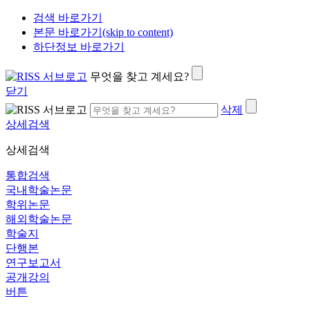
검색 바로가기
본문 바로가기(skip to content)
하단정보 바로가기
무엇을 찾고 계세요?
닫기
삭제
상세검색
상세검색
통합검색
국내학술논문
학위논문
해외학술논문
학술지
단행본
연구보고서
공개강의
버튼