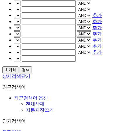
추가
추가
추가
추가
추가
추가
추가
상세검색닫기
최근검색어
최근검색어 옵션
전체삭제
자동저장끄기
인기검색어