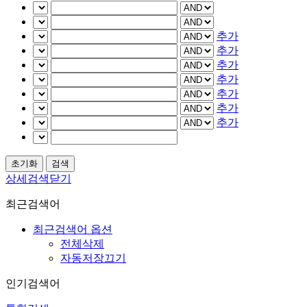
추가
추가
추가
추가
추가
추가
추가
상세검색닫기
최근검색어
최근검색어 옵션
전체삭제
자동저장끄기
인기검색어