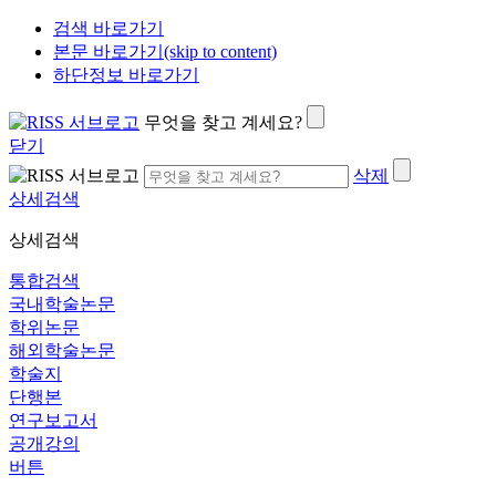
검색 바로가기
본문 바로가기(skip to content)
하단정보 바로가기
무엇을 찾고 계세요?
닫기
삭제
상세검색
상세검색
통합검색
국내학술논문
학위논문
해외학술논문
학술지
단행본
연구보고서
공개강의
버튼