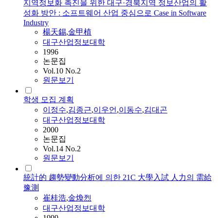
지역정보화 촉진을 위한 대구·경북지역 정보산업의 활
성화 방안 : 소프트웨어 산업 중심으로 Case in Software
Industry
楊天錫
,
金甲植
대구산업정보대학
1996
논문집
Vol.10 No.2
원문보기
학생 모집 계획
이정수
,
김종근
,
이우언
,
이동수
,
김대곤
대구산업정보대학
2000
논문집
Vol.14 No.2
원문보기
統計的 趨勢變動分析에 의한 21C 大學入試 人力의 需給
豫測
崔桂浩
,
金煥烈
대구산업정보대학
1999