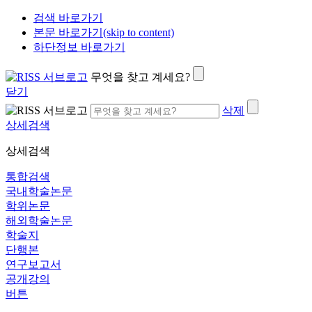
검색 바로가기
본문 바로가기(skip to content)
하단정보 바로가기
무엇을 찾고 계세요?
닫기
삭제
상세검색
상세검색
통합검색
국내학술논문
학위논문
해외학술논문
학술지
단행본
연구보고서
공개강의
버튼