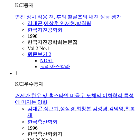
KCI등재
면진 장치 적용 전, 후의 철골조의 내진 성능 평가
김대곤
,
이상훈 안재현
,
박칠림
한국지진공학회
1998
한국지진공학회논문집
Vol.2 No.1
원문보기
2
NDSL
코리아스칼라
KCI우수등재
거세가 한우 및 홀스타인 비육우 도체의 이화학적 특성
에 미치는 영향
김대곤
,
정근기
,
성삼경
,
최창본
,
김성겸
,
김덕영
,
최봉
재
한국축산학회
1996
한국축산학회지