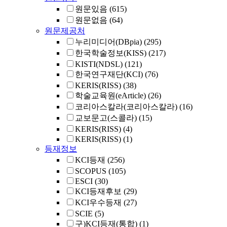
원문있음
(615)
원문없음
(64)
원문제공처
누리미디어(DBpia)
(295)
한국학술정보(KISS)
(217)
KISTI(NDSL)
(121)
한국연구재단(KCI)
(76)
KERIS(RISS)
(38)
학술교육원(eArticle)
(26)
코리아스칼라(코리아스칼라)
(16)
교보문고(스콜라)
(15)
KERIS(RISS)
(4)
KERIS(RISS)
(1)
등재정보
KCI등재
(256)
SCOPUS
(105)
ESCI
(30)
KCI등재후보
(29)
KCI우수등재
(27)
SCIE
(5)
구)KCI등재(통합)
(1)