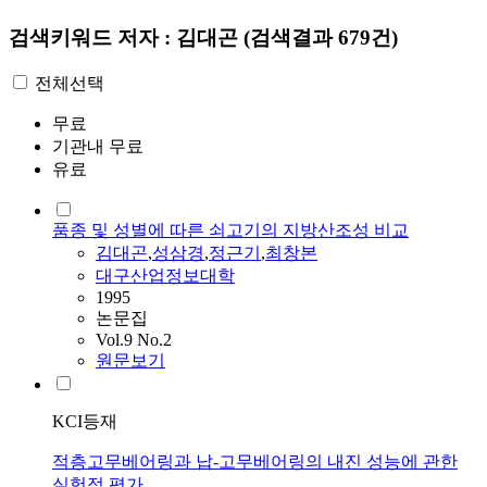
검색키워드
저자 : 김대곤
(검색결과 679건)
전체선택
무료
기관내 무료
유료
품종 및 성별에 따른 쇠고기의 지방산조성 비교
김대곤
,
성삼경
,
정근기
,
최창본
대구산업정보대학
1995
논문집
Vol.9 No.2
원문보기
KCI등재
적층고무베어링과 납-고무베어링의 내진 성능에 관한
실험적 평가