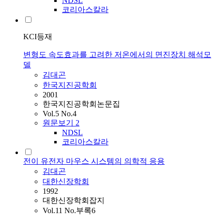
NDSL
코리아스칼라
KCI등재
변형도 속도효과를 고려한 저온에서의 면진장치 해석모
델
김대곤
한국지진공학회
2001
한국지진공학회논문집
Vol.5 No.4
원문보기
2
NDSL
코리아스칼라
전이 유전자 마우스 시스템의 의학적 응용
김대곤
대한신장학회
1992
대한신장학회잡지
Vol.11 No.부록6