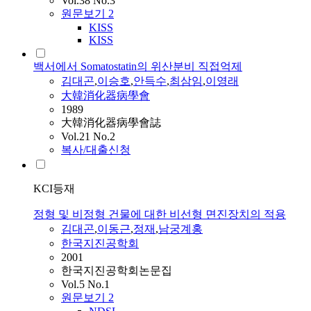
Vol.38 No.3
원문보기
2
KISS
KISS
백서에서 Somatostatin의 위산분비 직접억제
김대곤
,
이승호
,
안득수
,
최삼임
,
이영래
大韓消化器病學會
1989
大韓消化器病學會誌
Vol.21 No.2
복사/대출신청
KCI등재
정형 및 비정형 건물에 대한 비선형 면진장치의 적용
김대곤
,
이동근
,
정재
,
남궁계홍
한국지진공학회
2001
한국지진공학회논문집
Vol.5 No.1
원문보기
2