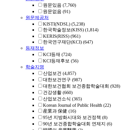
원문있음
(7,760)
원문없음
(91)
원문제공처
KISTI(NDSL)
(5,238)
한국학술정보(KISS)
(1,814)
KERIS(RISS)
(961)
한국연구재단(KCI)
(647)
등재정보
KCI등재
(724)
KCI등재후보
(56)
학술지명
산업보건
(4,857)
대한보건연구
(987)
대한보건협회 보건종합학술대회
(928)
건강생활
(660)
산업보건소식
(365)
Korean Journal of Public Health
(22)
産業과 保健
(16)
95년 지방화시대와 보건정책
(8)
90년 보건종합학술대회 연제지
(6)