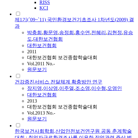
RISS
KCI
제1기(`09~`11) 국민환경보건기초조사 1차년도(2009) 결
과
박충희
,
황문영
,
송정희
,
홍수연
,
전혜리
,
김현정
,
유승
도
,
대한보건협회
대한보건협회
2011
대한보건협회 보건종합학술대회
Vol.2011 No.-
원문보기
건강증진서비스 전달체계 확충방안 연구
장지영
,
이상영
,
이주열
,
조소영
,
이수형
,
오영인
대한보건협회
2013
대한보건협회 보건종합학술대회
Vol.2013 No.-
원문보기
한국보건사회학회,산업안전보건연구원 공동 춘계학술
대회 : 취업자근로환경조사를 이용한 작업관련 증상 범