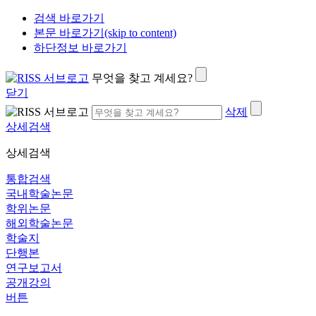
검색 바로가기
본문 바로가기(skip to content)
하단정보 바로가기
무엇을 찾고 계세요?
닫기
삭제
상세검색
상세검색
통합검색
국내학술논문
학위논문
해외학술논문
학술지
단행본
연구보고서
공개강의
버튼