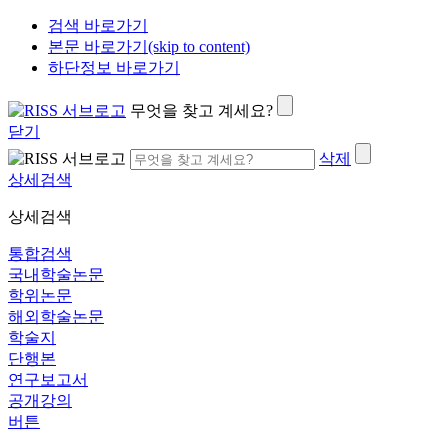
검색 바로가기
본문 바로가기(skip to content)
하단정보 바로가기
무엇을 찾고 계세요?
닫기
삭제
상세검색
상세검색
통합검색
국내학술논문
학위논문
해외학술논문
학술지
단행본
연구보고서
공개강의
버튼