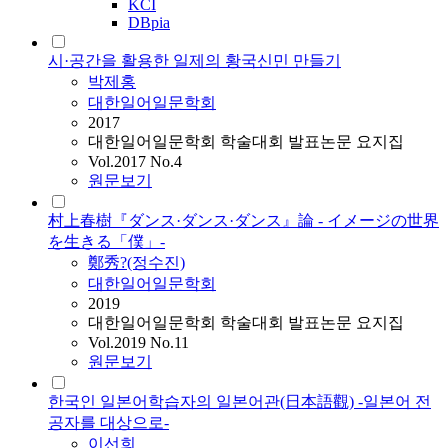
KCI
DBpia
시·공간을 활용한 일제의 황국신민 만들기
박제홍
대한일어일문학회
2017
대한일어일문학회 학술대회 발표논문 요지집
Vol.2017 No.4
원문보기
村上春樹『ダンス·ダンス·ダンス』論 - イメージの世界
を生きる「僕」-
鄭秀?(정수진)
대한일어일문학회
2019
대한일어일문학회 학술대회 발표논문 요지집
Vol.2019 No.11
원문보기
한국인 일본어학습자의 일본어관(日本語觀) -일본어 전
공자를 대상으로-
이선희