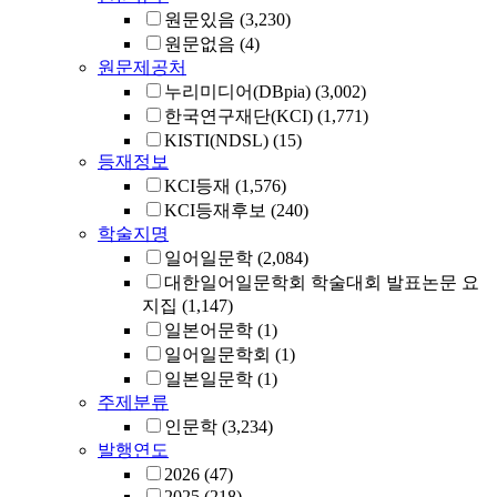
원문있음
(3,230)
원문없음
(4)
원문제공처
누리미디어(DBpia)
(3,002)
한국연구재단(KCI)
(1,771)
KISTI(NDSL)
(15)
등재정보
KCI등재
(1,576)
KCI등재후보
(240)
학술지명
일어일문학
(2,084)
대한일어일문학회 학술대회 발표논문 요
지집
(1,147)
일본어문학
(1)
일어일문학회
(1)
일본일문학
(1)
주제분류
인문학
(3,234)
발행연도
2026
(47)
2025
(218)