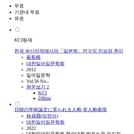
무료
기관내 무료
유료
KCI등재
한국 부산지역에서의「일본학」연구의 진보와 추이
崔長根
대한일어일문학회
2012
일어일문학
Vol.56 No.-
원문보기
2
KCI
DBpia
日韓の学術論文に見られる人称·非人称表現
林貞我(임정아)
대한일어일문학회
2022
대한일어일문학회 학술대회 발표논문 요지집