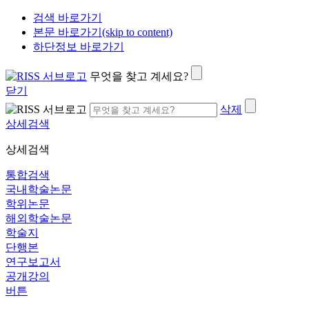
검색 바로가기
본문 바로가기(skip to content)
하단정보 바로가기
무엇을 찾고 계세요?
닫기
삭제
상세검색
상세검색
통합검색
국내학술논문
학위논문
해외학술논문
학술지
단행본
연구보고서
공개강의
버튼