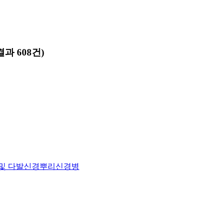
과 608건)
 및 다발신경뿌리신경병