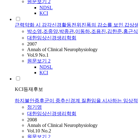
원문보기
2
NDSL
KCI
근력약화 시 감각신경활동전위진폭의 감소를 보인 갑상
박소영
,
조중양
,
박종관
,
이동하
,
조용진
,
김한준
,
홍근식
대한임상신경생리학회
2007
Annals of Clinical Neurophysiology
Vol.9 No.1
원문보기
2
NDSL
KCI
KCI등재후보
하지불안증후군이 중추신경계 질환임을 시사하는 임상적,
정기영
대한임상신경생리학회
2008
Annals of Clinical Neurophysiology
Vol.10 No.2
원문보기
2