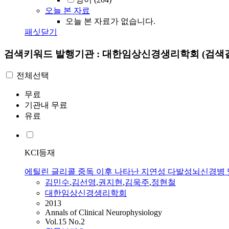
오늘 본 자료
오늘 본 자료가 없습니다.
패싯닫기
검색키워드
발행기관 : 대한임상신경생리학회
(검색결
전체선택
무료
기관내 무료
유료
KCI등재
에틸린 글리콜 중독 이후 나타난 지연성 다발성뇌신경병
김민수
,
김선영
,
권지현
,
김욱주
,
정현철
대한임상신경생리학회
2013
Annals of Clinical Neurophysiology
Vol.15 No.2