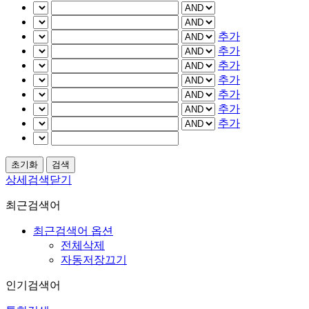
추가
추가
추가
추가
추가
추가
추가
상세검색닫기
최근검색어
최근검색어 옵션
전체삭제
자동저장끄기
인기검색어