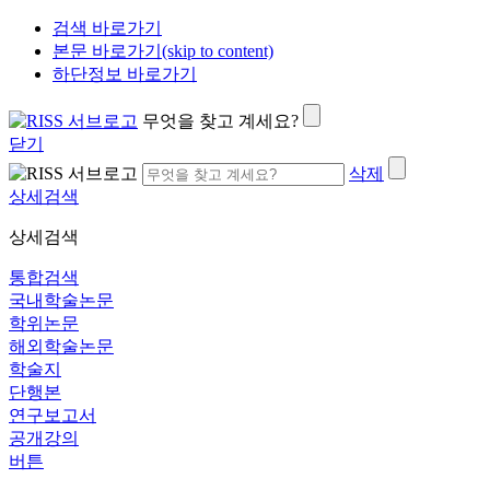
검색 바로가기
본문 바로가기(skip to content)
하단정보 바로가기
무엇을 찾고 계세요?
닫기
삭제
상세검색
상세검색
통합검색
국내학술논문
학위논문
해외학술논문
학술지
단행본
연구보고서
공개강의
버튼