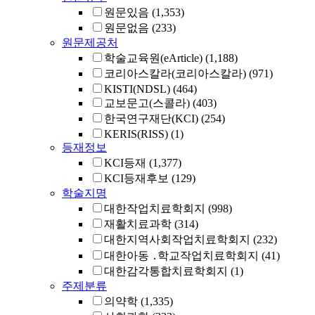
원문있음
(1,353)
원문없음
(233)
원문제공처
학술교육원(eArticle)
(1,188)
코리아스칼라(코리아스칼라)
(971)
KISTI(NDSL)
(464)
교보문고(스콜라)
(403)
한국연구재단(KCI)
(254)
KERIS(RISS)
(1)
등재정보
KCI등재
(1,377)
KCI등재후보
(129)
학술지명
대한작업치료학회지
(998)
재활치료과학
(314)
대한지역사회작업치료학회지
(232)
대한아동 ․학교작업치료학회지
(41)
대한감각통합치료학회지
(1)
주제분류
의약학
(1,335)