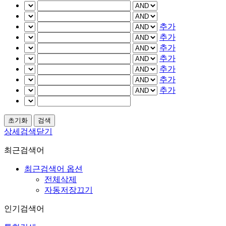
추가
추가
추가
추가
추가
추가
추가
상세검색닫기
최근검색어
최근검색어 옵션
전체삭제
자동저장끄기
인기검색어