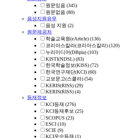
원문있음
(345)
원문없음
(80)
음성지원유무
음성 지원
(2)
원문제공처
학술교육원(eArticle)
(136)
코리아스칼라(코리아스칼라)
(120)
누리미디어(DBpia)
(103)
KISTI(NDSL)
(83)
한국학술정보(KISS)
(72)
한국연구재단(KCI)
(60)
교보문고(스콜라)
(54)
KERIS(RISS)
(29)
KERIS(RISS)
(4)
등재정보
KCI등재
(276)
KCI등재후보
(25)
SCOPUS
(23)
ESCI
(10)
SCIE
(9)
KCI우수등재
(1)