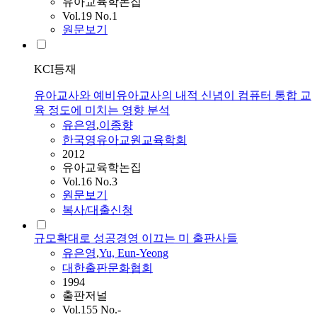
유아교육학논집
Vol.19 No.1
원문보기
KCI등재
유아교사와 예비유아교사의 내적 신념이 컴퓨터 통합 교
육 정도에 미치는 영향 분석
유은영
,
이종향
한국영유아교원교육학회
2012
유아교육학논집
Vol.16 No.3
원문보기
복사/대출신청
규모확대로 성공경영 이끄는 미 출판사들
유은영
,
Yu, Eun-Yeong
대한출판문화협회
1994
출판저널
Vol.155 No.-