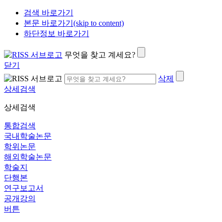
검색 바로가기
본문 바로가기(skip to content)
하단정보 바로가기
무엇을 찾고 계세요?
닫기
삭제
상세검색
상세검색
통합검색
국내학술논문
학위논문
해외학술논문
학술지
단행본
연구보고서
공개강의
버튼