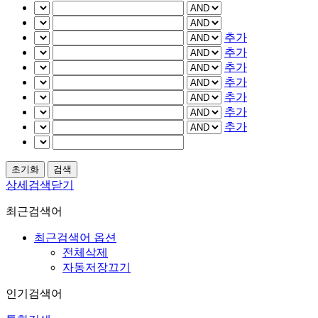
추가
추가
추가
추가
추가
추가
추가
상세검색닫기
최근검색어
최근검색어 옵션
전체삭제
자동저장끄기
인기검색어