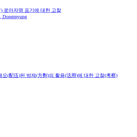
 로마자명 표기에 대한 고찰
, Dongmyung
배오(配伍)된 방제(方劑)의 활용(活用)에 대한 고찰(考察)