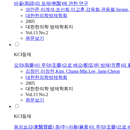
바꽃(烏頭)의 포제(抱製)에 관한 연구
성만준
,
이계석
,
조선희
,
이고훈
,
강옥화
,
권동렬
,
Seong,
대한한의학방제학회
2005
대한한의학 방제학회지
Vol.13 No.2
원문보기
KCI등재
오약(烏藥)이 주약(主藥)으로 배오(配伍)된 방제(方齊)의 
김창민
,
이장천
,
Kim, Chang-Min
,
Lee, Jang-Cheon
대한한의학방제학회
2005
대한한의학 방제학회지
Vol.13 No.2
원문보기
KCI등재
동의보감(東醫寶鑑) 중(中) 마황(麻黃)이 주약(主藥)으로 