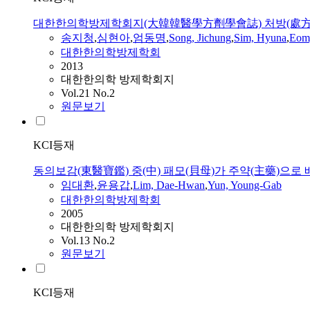
대한한의학방제학회지(大韓韓醫學方劑學會誌) 처방(處方)
송지청
,
심현아
,
엄동명
,
Song, Jichung
,
Sim, Hyuna
,
Eom
대한한의학방제학회
2013
대한한의학 방제학회지
Vol.21 No.2
원문보기
KCI등재
동의보감(東醫寶鑑) 중(中) 패모(貝母)가 주약(主藥)으로 
임대환
,
윤용갑
,
Lim, Dae-Hwan
,
Yun, Young-Gab
대한한의학방제학회
2005
대한한의학 방제학회지
Vol.13 No.2
원문보기
KCI등재