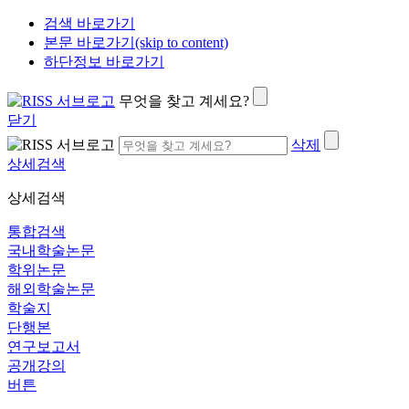
검색 바로가기
본문 바로가기(skip to content)
하단정보 바로가기
무엇을 찾고 계세요?
닫기
삭제
상세검색
상세검색
통합검색
국내학술논문
학위논문
해외학술논문
학술지
단행본
연구보고서
공개강의
버튼