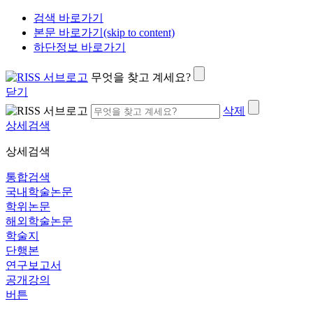
검색 바로가기
본문 바로가기(skip to content)
하단정보 바로가기
무엇을 찾고 계세요?
닫기
삭제
상세검색
상세검색
통합검색
국내학술논문
학위논문
해외학술논문
학술지
단행본
연구보고서
공개강의
버튼