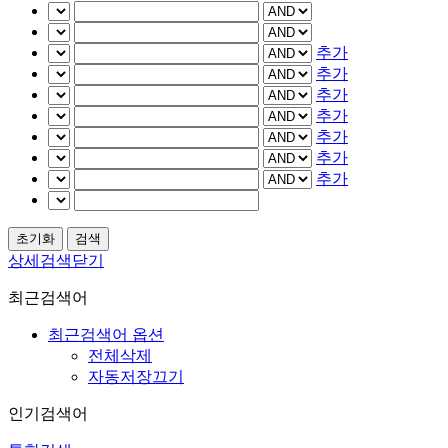
추가
추가
추가
추가
추가
추가
추가
상세검색닫기
최근검색어
최근검색어 옵션
전체삭제
자동저장끄기
인기검색어