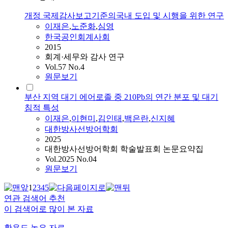
개정 국제감사보고기준의국내 도입 및 시행을 위한 연구
이재은
,
노준화
,
심영
한국공인회계사회
2015
회계·세무와 감사 연구
Vol.57 No.4
원문보기
부산 지역 대기 에어로졸 중 210Pb의 연간 분포 및 대기
침적 특성
이재은
,
이현미
,
김인태
,
백은란
,
신지혜
대한방사선방어학회
2025
대한방사선방어학회 학술발표회 논문요약집
Vol.2025 No.04
원문보기
1
2
3
4
5
연관 검색어 추천
이 검색어로 많이 본 자료
활용도 높은 자료