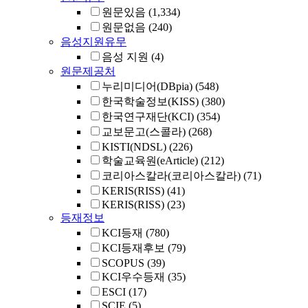
원문있음
(1,334)
원문없음
(240)
음성지원유무
음성 지원
(4)
원문제공처
누리미디어(DBpia)
(548)
한국학술정보(KISS)
(380)
한국연구재단(KCI)
(354)
교보문고(스콜라)
(268)
KISTI(NDSL)
(226)
학술교육원(eArticle)
(212)
코리아스칼라(코리아스칼라)
(71)
KERIS(RISS)
(41)
KERIS(RISS)
(23)
등재정보
KCI등재
(780)
KCI등재후보
(79)
SCOPUS
(39)
KCI우수등재
(35)
ESCI
(17)
SCIE
(5)