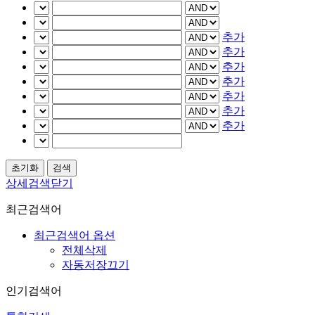
추가
추가
추가
추가
추가
추가
추가
상세검색닫기
최근검색어
최근검색어 옵션
전체삭제
자동저장끄기
인기검색어