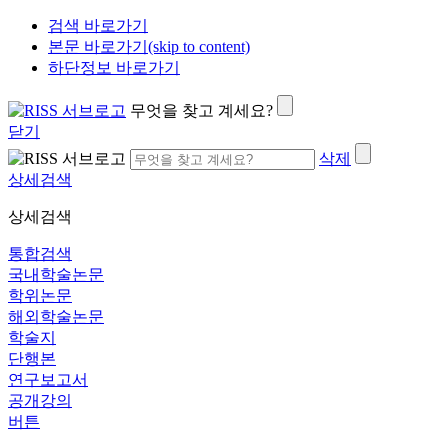
검색 바로가기
본문 바로가기(skip to content)
하단정보 바로가기
무엇을 찾고 계세요?
닫기
삭제
상세검색
상세검색
통합검색
국내학술논문
학위논문
해외학술논문
학술지
단행본
연구보고서
공개강의
버튼