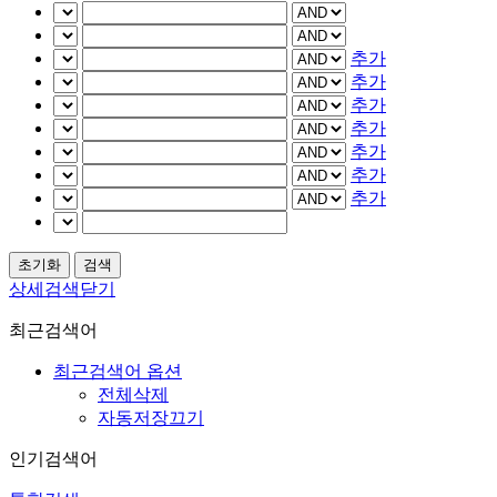
추가
추가
추가
추가
추가
추가
추가
상세검색닫기
최근검색어
최근검색어 옵션
전체삭제
자동저장끄기
인기검색어