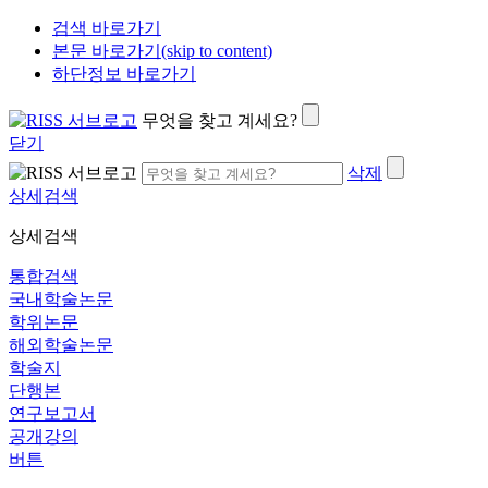
검색 바로가기
본문 바로가기(skip to content)
하단정보 바로가기
무엇을 찾고 계세요?
닫기
삭제
상세검색
상세검색
통합검색
국내학술논문
학위논문
해외학술논문
학술지
단행본
연구보고서
공개강의
버튼