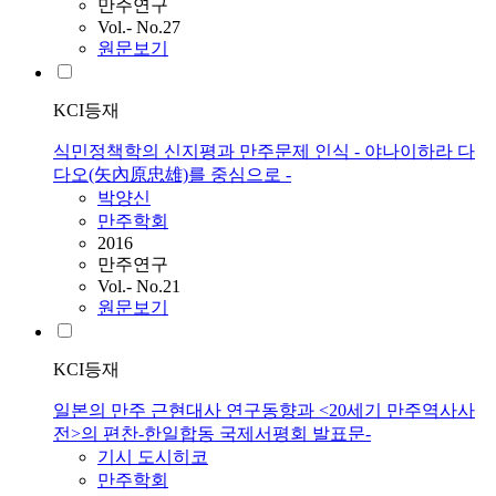
만주연구
Vol.- No.27
원문보기
KCI등재
식민정책학의 신지평과 만주문제 인식 - 야나이하라 다
다오(矢內原忠雄)를 중심으로 -
박양신
만주학회
2016
만주연구
Vol.- No.21
원문보기
KCI등재
일본의 만주 근현대사 연구동향과 <20세기 만주역사사
전>의 편찬-한일합동 국제서평회 발표문-
기시 도시히코
만주학회