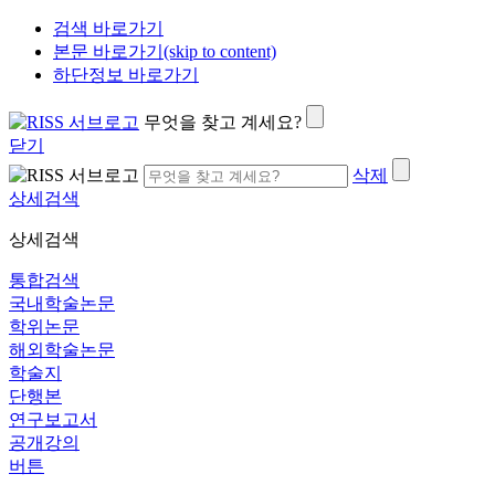
검색 바로가기
본문 바로가기(skip to content)
하단정보 바로가기
무엇을 찾고 계세요?
닫기
삭제
상세검색
상세검색
통합검색
국내학술논문
학위논문
해외학술논문
학술지
단행본
연구보고서
공개강의
버튼