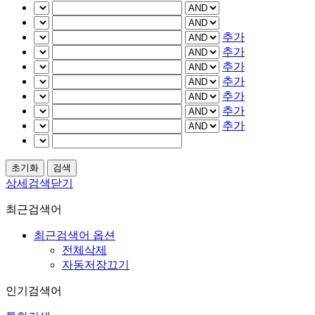
추가
추가
추가
추가
추가
추가
추가
상세검색닫기
최근검색어
최근검색어 옵션
전체삭제
자동저장끄기
인기검색어