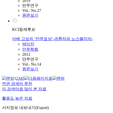
2019
만주연구
Vol.- No.27
원문보기
KCI등재후보
아베 고보의 ‘만주표상’-귀환자의 노스탤지어-
박이진
만주학회
2012
만주연구
Vol.- No.14
원문보기
1
2
3
4
5
연관 검색어 추천
이 검색어로 많이 본 자료
활용도 높은 자료
서지정보 내보내기(Export)