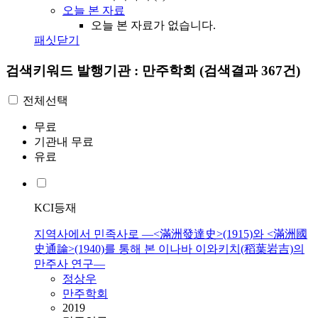
오늘 본 자료
오늘 본 자료가 없습니다.
패싯닫기
검색키워드
발행기관 : 만주학회
(검색결과 367건)
전체선택
무료
기관내 무료
유료
KCI등재
지역사에서 민족사로 —<滿洲發達史>(1915)와 <滿洲國
史通論>(1940)를 통해 본 이나바 이와키치(稻葉岩吉)의
만주사 연구—
정상우
만주학회
2019