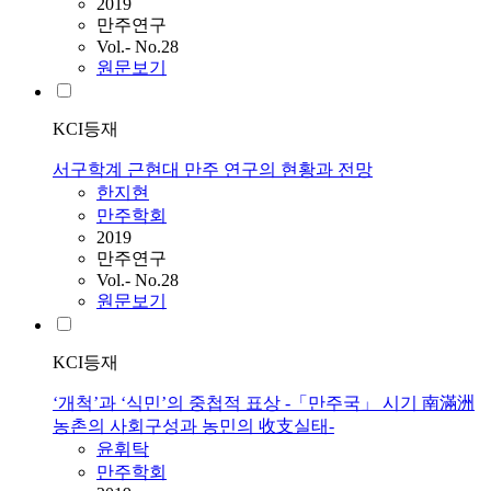
2019
만주연구
Vol.- No.28
원문보기
KCI등재
서구학계 근현대 만주 연구의 현황과 전망
한지현
만주학회
2019
만주연구
Vol.- No.28
원문보기
KCI등재
‘개척’과 ‘식민’의 중첩적 표상 -「만주국」 시기 南滿洲
농촌의 사회구성과 농민의 收支실태-
윤휘탁
만주학회