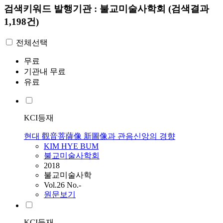
검색키워드
발행기관 : 불교미술사학회
(검색결과
1,198건)
전체선택
무료
기관내 무료
유료
KCI등재
현대 觀音菩薩像 新圖像과 관음신앙의 경향
KIM HYE BUM
불교미술사학회
2018
불교미술사학
Vol.26 No.-
원문보기
KCI등재