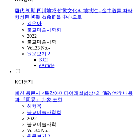
唐代 初期 四川地域 佛敎文化의 地域性 - 金牛道를 따라
형성된 初期 石窟群을 中心으로
김은아
불교미술사학회
2022
불교미술사학
Vol.33 No.-
원문보기
2
KCI
eArticle
KCI등재
예천 용문사 <목각아미타여래설법상>의 佛敎信行 내용
과 『周易』 卦象 표현
허형욱
불교미술사학회
2022
불교미술사학
Vol.34 No.-
원문보기
2