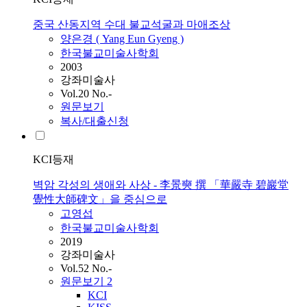
중국 산동지역 수대 불교석굴과 마애조상
양은경 ( Yang Eun Gyeng )
한국불교미술사학회
2003
강좌미술사
Vol.20 No.-
원문보기
복사/대출신청
KCI등재
벽암 각성의 생애와 사상 - 李景奭 撰 「華嚴寺 碧巖堂
覺性大師碑文」을 중심으로
고영섭
한국불교미술사학회
2019
강좌미술사
Vol.52 No.-
원문보기
2
KCI