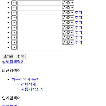
추가
추가
추가
추가
추가
추가
추가
상세검색닫기
최근검색어
최근검색어 옵션
전체삭제
자동저장끄기
인기검색어