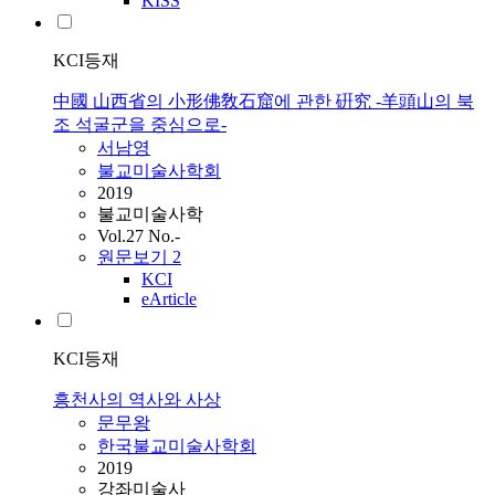
KISS
KCI등재
中國 山西省의 小形佛敎石窟에 관한 硏究 -羊頭山의 북
조 석굴군을 중심으로-
서남영
불교미술사학회
2019
불교미술사학
Vol.27 No.-
원문보기
2
KCI
eArticle
KCI등재
흥천사의 역사와 사상
문무왕
한국불교미술사학회
2019
강좌미술사