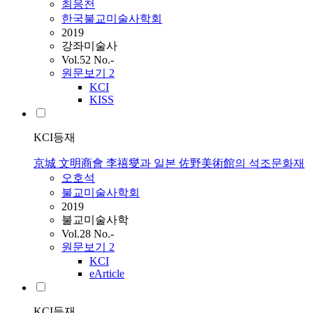
최응천
한국불교미술사학회
2019
강좌미술사
Vol.52 No.-
원문보기
2
KCI
KISS
KCI등재
京城 文明商會 李禧燮과 일본 佐野美術館의 석조문화재
오호석
불교미술사학회
2019
불교미술사학
Vol.28 No.-
원문보기
2
KCI
eArticle
KCI등재