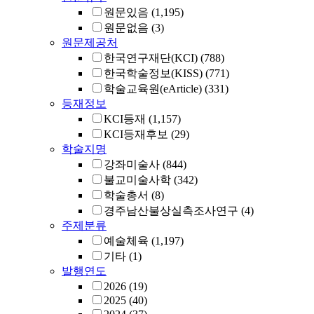
원문있음
(1,195)
원문없음
(3)
원문제공처
한국연구재단(KCI)
(788)
한국학술정보(KISS)
(771)
학술교육원(eArticle)
(331)
등재정보
KCI등재
(1,157)
KCI등재후보
(29)
학술지명
강좌미술사
(844)
불교미술사학
(342)
학술총서
(8)
경주남산불상실측조사연구
(4)
주제분류
예술체육
(1,197)
기타
(1)
발행연도
2026
(19)
2025
(40)