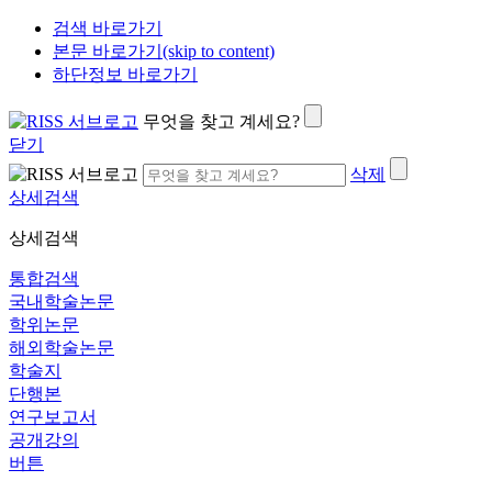
검색 바로가기
본문 바로가기(skip to content)
하단정보 바로가기
무엇을 찾고 계세요?
닫기
삭제
상세검색
상세검색
통합검색
국내학술논문
학위논문
해외학술논문
학술지
단행본
연구보고서
공개강의
버튼