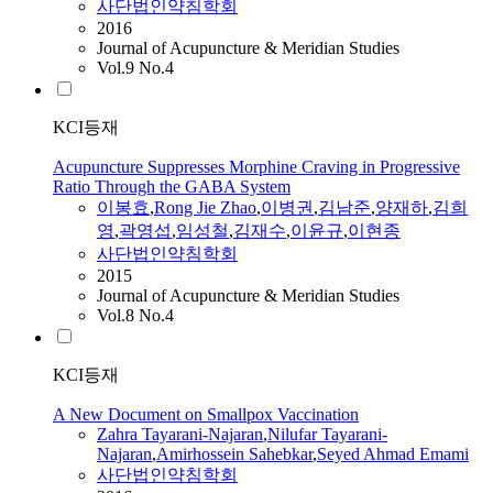
사단법인약침학회
2016
Journal of Acupuncture & Meridian Studies
Vol.9 No.4
KCI등재
Acupuncture Suppresses Morphine Craving in Progressive
Ratio Through the GABA System
이봉효
,
Rong Jie Zhao
,
이병권
,
김남준
,
양재하
,
김희
영
,
곽영섭
,
임성철
,
김재수
,
이윤규
,
이현종
사단법인약침학회
2015
Journal of Acupuncture & Meridian Studies
Vol.8 No.4
KCI등재
A New Document on Smallpox Vaccination
Zahra Tayarani-Najaran
,
Nilufar Tayarani-
Najaran
,
Amirhossein Sahebkar
,
Seyed Ahmad Emami
사단법인약침학회