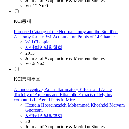
Journal of Acupuncture & Meridian Studies
Vol.15 No.6
KCI등재
Proposed Catalog of the Neuroanatomy and the Stratified
Anatomy for the 361 Acupuncture Points of 14 Channels
Will Chapple
사단법인약침학회
2013
Journal of Acupuncture & Meridian Studies
Vol.6 No.5
KCI등재후보
Antinociceptive, Anti-inflammatory Effects and Acute
Toxicity of Aqueous and Ethanolic Extracts of Myrtus
communis L. Aerial Parts in Mice
Hossein Hosseinzadeh
,
Mohammad Khoshdel
,
Maryam
Ghorbani
사단법인약침학회
2011
Journal of Acupuncture & Meridian Studies