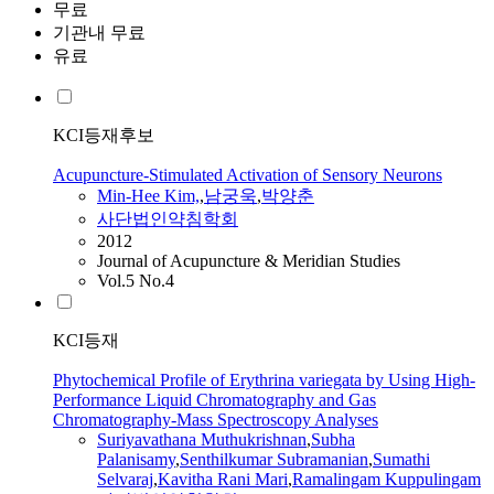
무료
기관내 무료
유료
KCI등재후보
Acupuncture-Stimulated Activation of Sensory Neurons
Min-Hee Kim,
,
남궁욱
,
박양춘
사단법인약침학회
2012
Journal of Acupuncture & Meridian Studies
Vol.5 No.4
KCI등재
Phytochemical Profile of Erythrina variegata by Using High-
Performance Liquid Chromatography and Gas
Chromatography-Mass Spectroscopy Analyses
Suriyavathana Muthukrishnan
,
Subha
Palanisamy
,
Senthilkumar Subramanian
,
Sumathi
Selvaraj
,
Kavitha Rani Mari
,
Ramalingam Kuppulingam