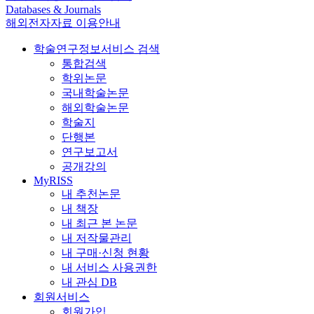
Databases & Journals
해외전자자료 이용안내
학술연구정보서비스 검색
통합검색
학위논문
국내학술논문
해외학술논문
학술지
단행본
연구보고서
공개강의
MyRISS
내 추천논문
내 책장
내 최근 본 논문
내 저작물관리
내 구매·신청 현황
내 서비스 사용권한
내 관심 DB
회원서비스
회원가입