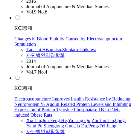
2016
Journal of Acupuncture & Meridian Studies
Vol.9 No.6
KCI등재
Changes in Blood Fluidity Caused by Electroacupuncture
Stimulation
Tadashi Hisamitsu
,
Shintaro Ishikawa
사단법인약침학회
2014
Journal of Acupuncture & Meridian Studies
Vol.7 No.4
KCI등재
Electroacupuncture Improves Insulin Resistance by Reducing
Neuroprotein Y/ Agouti-Related Protein Levels and Inhibiting
Expression of Protein Tyrosine Phosphatase 1B in Diet-
induced Obese Rats
Xia Liu
,
Jun-Feng He
,
Ya-Ting Qu
,
Zhi-Jun Liu
,
Qing-
Yang Pu
,
Shengtong Guo
,
Jia Du
,
Peng-Fei Jiang
사단법인약침학회