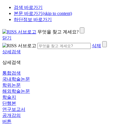
검색 바로가기
본문 바로가기(skip to content)
하단정보 바로가기
무엇을 찾고 계세요?
닫기
삭제
상세검색
상세검색
통합검색
국내학술논문
학위논문
해외학술논문
학술지
단행본
연구보고서
공개강의
버튼