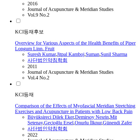
2016
Journal of Acupuncture & Meridian Studies
Vol.9 No.2
KCI등재후보
Overview for Various Aspects of the Health Benefits of Piper
Longum Linn. Fruit
Suresh Kumar
,
Jitpal Kamboj
,
Suman
,
Sunil Sharma
사단법인약침학회
2011
Journal of Acupuncture & Meridian Studies
Vol.4 No.2
KCI등재
Comparison of the Effects of Myofascial Meridian Stretching
Exercises and Acupuncture in Patients with Low Back Pain
Büyükşireci Dilek Eker
,
Demirsoy Nesrin
,
Mit
Setenay
,
Geçioğlu Ersel
,
Onurlu İlknur
,
Günendi Zafer
사단법인약침학회
2022