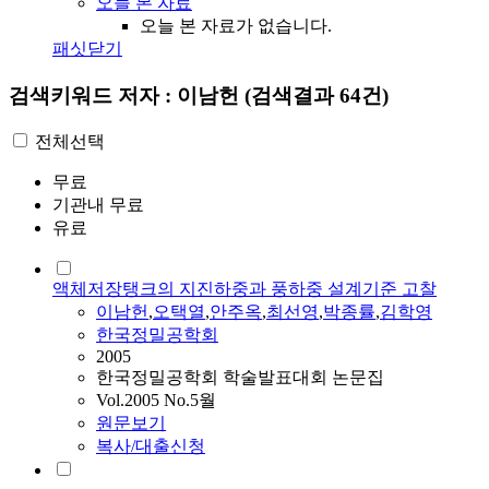
오늘 본 자료
오늘 본 자료가 없습니다.
패싯닫기
검색키워드
저자 : 이남헌
(검색결과 64건)
전체선택
무료
기관내 무료
유료
액체저장탱크의 지진하중과 풍하중 설계기준 고찰
이남헌
,
오택열
,
안주옥
,
최선영
,
박종률
,
김학영
한국정밀공학회
2005
한국정밀공학회 학술발표대회 논문집
Vol.2005 No.5월
원문보기
복사/대출신청