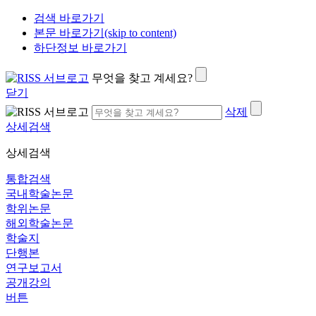
검색 바로가기
본문 바로가기(skip to content)
하단정보 바로가기
무엇을 찾고 계세요?
닫기
삭제
상세검색
상세검색
통합검색
국내학술논문
학위논문
해외학술논문
학술지
단행본
연구보고서
공개강의
버튼