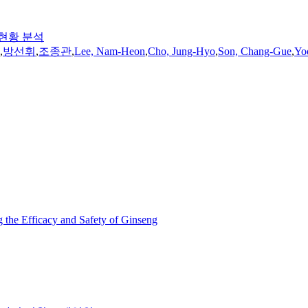
 현황 분석
,
방선휘
,
조종관
,
Lee, Nam-Heon
,
Cho, Jung-Hyo
,
Son, Chang-Gue
,
Yo
 the Efficacy and Safety of Ginseng