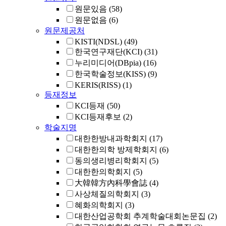
원문있음
(58)
원문없음
(6)
원문제공처
KISTI(NDSL)
(49)
한국연구재단(KCI)
(31)
누리미디어(DBpia)
(16)
한국학술정보(KISS)
(9)
KERIS(RISS)
(1)
등재정보
KCI등재
(50)
KCI등재후보
(2)
학술지명
대한한방내과학회지
(17)
대한한의학 방제학회지
(6)
동의생리병리학회지
(5)
대한한의학회지
(5)
大韓韓方內科學會誌
(4)
사상체질의학회지
(3)
혜화의학회지
(3)
대한산업공학회 추계학술대회논문집
(2)