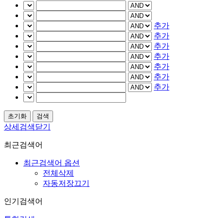
추가
추가
추가
추가
추가
추가
추가
상세검색닫기
최근검색어
최근검색어 옵션
전체삭제
자동저장끄기
인기검색어