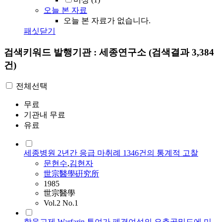
오늘 본 자료
오늘 본 자료가 없습니다.
패싯닫기
검색키워드
발행기관 : 세종연구소
(검색결과 3,384
건)
전체선택
무료
기관내 무료
유료
세종병원 2년간 응급 마취례 1346건의 통계적 고찰
문현수
,
김현자
世宗醫學硏究所
1985
世宗醫學
Vol.2 No.1
항응고제 Warfarin 투여가 폐경여성의 요추골밀도에 미