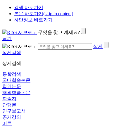
검색 바로가기
본문 바로가기(skip to content)
하단정보 바로가기
무엇을 찾고 계세요?
닫기
삭제
상세검색
상세검색
통합검색
국내학술논문
학위논문
해외학술논문
학술지
단행본
연구보고서
공개강의
버튼