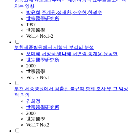
치는 영향
박윤희
,
주계원
,
정재환
,
조수현
,
한광수
世宗醫學硏究所
1997
世宗醫學
Vol.14 No.1-2
부천세종병원에서 시행된 부검의 분석
오미혜
,
서정욱
,
명나혜
,
서연림
,
송계용
,
윤동헌
世宗醫學硏究所
2000
世宗醫學
Vol.17 No.1
부천 세종병원에서 검출된 불규칙 항체 조사 및 그 임상
적 의의
김희정
世宗醫學硏究所
2000
世宗醫學
Vol.17 No.2