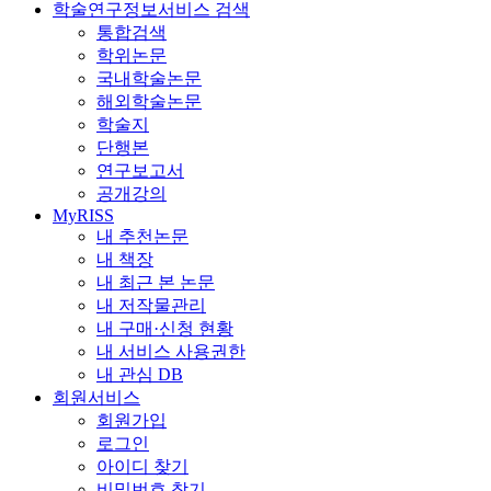
학술연구정보서비스 검색
통합검색
학위논문
국내학술논문
해외학술논문
학술지
단행본
연구보고서
공개강의
MyRISS
내 추천논문
내 책장
내 최근 본 논문
내 저작물관리
내 구매·신청 현황
내 서비스 사용권한
내 관심 DB
회원서비스
회원가입
로그인
아이디 찾기
비밀번호 찾기