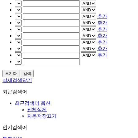
추가
추가
추가
추가
추가
추가
추가
상세검색닫기
최근검색어
최근검색어 옵션
전체삭제
자동저장끄기
인기검색어