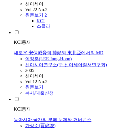
신아세아
Vol.22 No.2
원문보기
2
KCI
스콜라
KCI등재
새로운 安保威脅의 擡頭와 東北亞에서의 MD
이정훈(LEE Jung-Hoon)
신아시아연구소(구 신아세아질서연구회)
2005
신아세아
Vol.12 No.2
원문보기
복사/대출신청
KCI등재
동아시아 국가의 부패 문제와 거버넌스
가상준(賈尙埈)