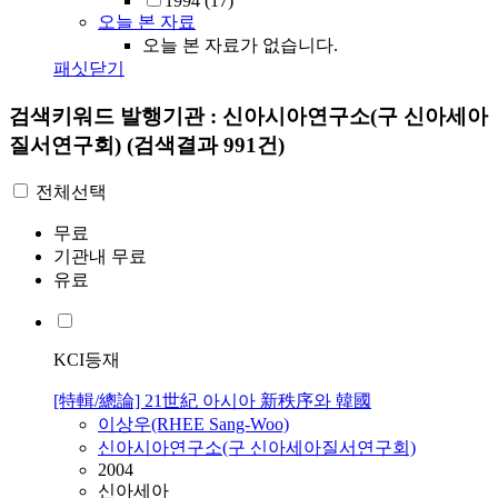
1994
(17)
오늘 본 자료
오늘 본 자료가 없습니다.
패싯닫기
검색키워드
발행기관 : 신아시아연구소(구 신아세아
질서연구회)
(검색결과 991건)
전체선택
무료
기관내 무료
유료
KCI등재
[特輯/總論] 21世紀 아시아 新秩序와 韓國
이상우(RHEE Sang-Woo)
신아시아연구소(구 신아세아질서연구회)
2004
신아세아