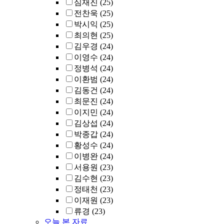
심재진
(25)
전찬욱
(25)
박시익
(25)
최의현
(25)
김우경
(24)
이영수
(24)
정병석
(24)
이환범
(24)
김동건
(24)
최문진
(24)
이지민
(24)
김상섭
(24)
박종갑
(24)
황성수
(24)
이병완
(24)
서용원
(23)
김수현
(23)
정태천
(23)
이재원
(23)
류경
(23)
오늘 본 자료