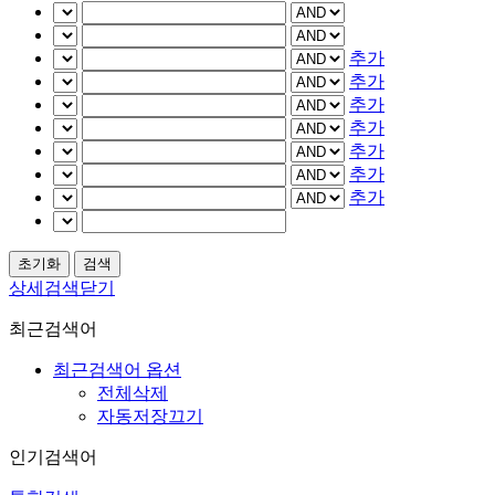
추가
추가
추가
추가
추가
추가
추가
상세검색닫기
최근검색어
최근검색어 옵션
전체삭제
자동저장끄기
인기검색어