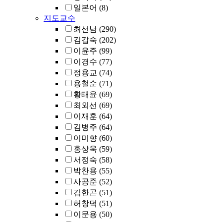
일본어
(8)
지도교수
최선남
(290)
김갑숙
(202)
이윤주
(99)
이경수
(77)
정용교
(74)
용철순
(71)
황태윤
(69)
최외선
(69)
이재훈
(64)
김병주
(64)
이미향
(60)
홍상욱
(59)
서정숙
(58)
박찬용
(55)
사공준
(52)
김한곤
(51)
허창덕
(51)
이문용
(50)