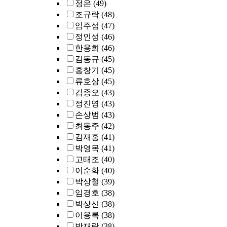
정은
(49)
조규락
(48)
임주섭
(47)
정인성
(46)
한용희
(46)
김동규
(45)
홍창기
(45)
류호상
(45)
김종오
(43)
정진영
(43)
손상범
(43)
최동주
(42)
김재홍
(41)
박영목
(41)
고태조
(40)
이순화
(40)
박상철
(39)
임경호
(38)
박상신
(38)
이용록
(38)
박재락
(38)