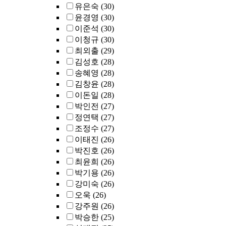
유은숙
(30)
윤경영
(30)
이준석
(30)
이청규
(30)
최외출
(29)
김성호
(28)
송혜영
(28)
김창윤
(28)
이돈일
(28)
박인전
(27)
정연택
(27)
조정수
(27)
이태진
(26)
박진호
(26)
최윤희
(26)
박기용
(26)
강미숙
(26)
오욱
(26)
강주원
(26)
박승한
(25)