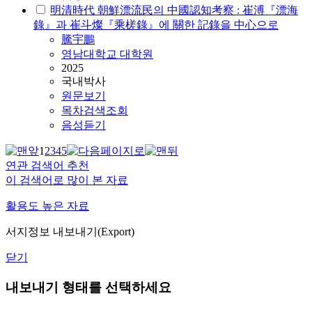
明清時代 朝鮮漂流民의 中國認知考察 : 崔溥『漂海
錄』과 崔斗燦『乘槎錄』에 關한 記錄을 中心으로
騰宇鵬
영남대학교 대학원
2025
국내박사
원문보기
목차검색조회
음성듣기
1
2
3
4
5
연관 검색어 추천
이 검색어로 많이 본 자료
활용도 높은 자료
서지정보 내보내기(Export)
닫기
내보내기 형태를 선택하세요