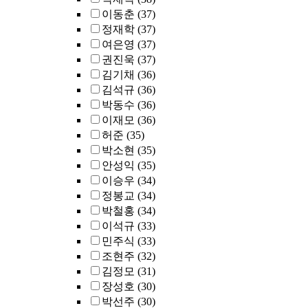
이동춘
(37)
정재학
(37)
여은영
(37)
권진욱
(37)
김기채
(36)
김석규
(36)
박동수
(36)
이재모
(36)
허준
(35)
박소현
(35)
안성익
(35)
이승우
(34)
정봉교
(34)
박철홍
(34)
이석규
(33)
민주식
(33)
조현주
(32)
김정모
(31)
장성호
(30)
박선주
(30)