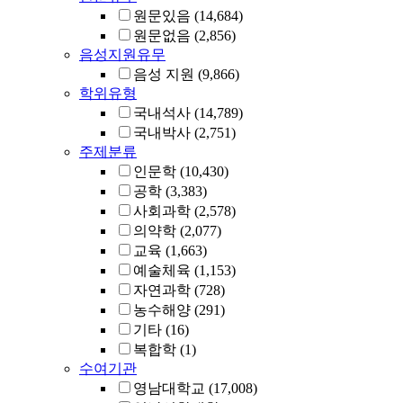
원문있음
(14,684)
원문없음
(2,856)
음성지원유무
음성 지원
(9,866)
학위유형
국내석사
(14,789)
국내박사
(2,751)
주제분류
인문학
(10,430)
공학
(3,383)
사회과학
(2,578)
의약학
(2,077)
교육
(1,663)
예술체육
(1,153)
자연과학
(728)
농수해양
(291)
기타
(16)
복합학
(1)
수여기관
영남대학교
(17,008)