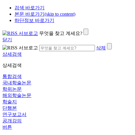
검색 바로가기
본문 바로가기(skip to content)
하단정보 바로가기
무엇을 찾고 계세요?
닫기
삭제
상세검색
상세검색
통합검색
국내학술논문
학위논문
해외학술논문
학술지
단행본
연구보고서
공개강의
버튼