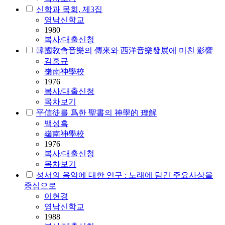
신학과 목회, 제3집
영남신학교
1980
복사/대출신청
韓國敎會音樂의 傳來와 西洋音樂發展에 미친 影響
김홍규
嶺南神學校
1976
복사/대출신청
목차보기
平信徒를 爲한 聖書의 神學的 理解
백성흠
嶺南神學校
1976
복사/대출신청
목차보기
성서의 음악에 대한 연구 : 노래에 담긴 주요사상을
중심으로
이현경
영남신학교
1988