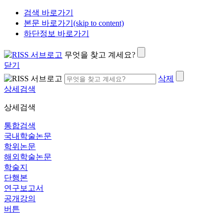
검색 바로가기
본문 바로가기(skip to content)
하단정보 바로가기
무엇을 찾고 계세요?
닫기
삭제
상세검색
상세검색
통합검색
국내학술논문
학위논문
해외학술논문
학술지
단행본
연구보고서
공개강의
버튼