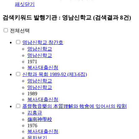
패싯닫기
검색키워드
발행기관 : 영남신학교
(검색결과 8건)
전체선택
영남신학교 창간호
영남신학교
영남신학교
1971
복사/대출신청
신학과 목회 1989-92 (제3-6집)
영남신학교
영남신학교
1989
복사/대출신청
基督敎音樂의 本質理解와 牧會에 있어서의 役割
김홍규
嶺南神學校
1976
복사/대출신청
목차보기