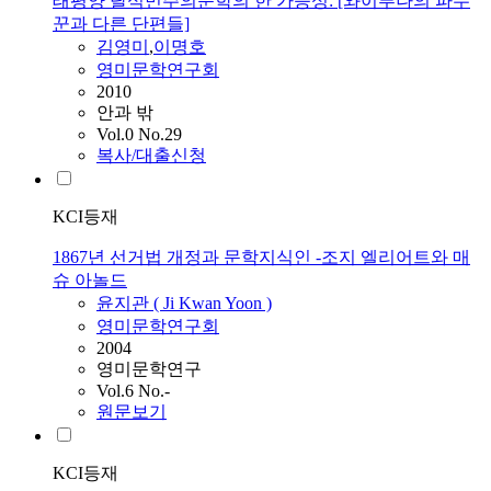
태평양 탈식민주의문학의 한 가능성: [와이푸나의 파수
꾼과 다른 단편들]
김영미
,
이명호
영미문학연구회
2010
안과 밖
Vol.0 No.29
복사/대출신청
KCI등재
1867년 선거법 개정과 문학지식인 -조지 엘리어트와 매
슈 아놀드
윤지관 ( Ji Kwan Yoon )
영미문학연구회
2004
영미문학연구
Vol.6 No.-
원문보기
KCI등재