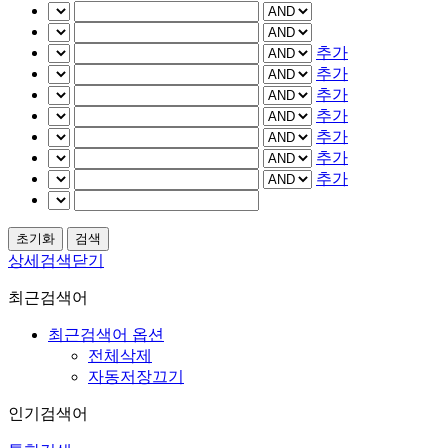
추가
추가
추가
추가
추가
추가
추가
상세검색닫기
최근검색어
최근검색어 옵션
전체삭제
자동저장끄기
인기검색어