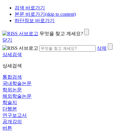
검색 바로가기
본문 바로가기(skip to content)
하단정보 바로가기
무엇을 찾고 계세요?
닫기
삭제
상세검색
상세검색
통합검색
국내학술논문
학위논문
해외학술논문
학술지
단행본
연구보고서
공개강의
버튼