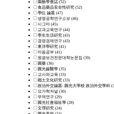
園藝學會誌
(52)
食品藥品安全性硏究
(52)
學位 論叢
(47)
생명공학연구소보
(46)
시그마
(45)
교과교육연구
(44)
學生生活硏究
(43)
경영경제연구
(43)
東洋學硏究
(41)
마음공부
(41)
원광보건전문대학논문집
(39)
圓藥
(36)
圓光齒醫學
(35)
교사와교육
(33)
鄕土文化硏究
(33)
政治外交論叢- 圓光大學校 政治外交學科
(
요가학저널
(30)
무역연구
(29)
圓光社會福祉學
(28)
文理硏究
(24)
圓光美術
(24)