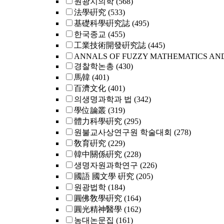
원광치의학
(568)
法學硏究
(533)
基礎科學硏究誌
(495)
한국종교
(455)
工業技術開發硏究誌
(445)
ANNALS OF FUZZY MATHEMATICS AN
경찰학논총
(430)
馬韓
(401)
百濟文化
(401)
의생명과학과 법
(342)
學位論叢
(319)
體力科學硏究
(295)
원불교사상연구원 학술대회
(278)
敎育硏究
(229)
韓中關係硏究
(228)
생명자원과학연구
(226)
國語 國文學 硏究
(205)
원광법학
(184)
圓佛敎學硏究
(164)
圓光精神醫學
(162)
농대논문집
(161)