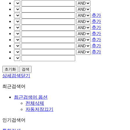
추가
추가
추가
추가
추가
추가
추가
상세검색닫기
최근검색어
최근검색어 옵션
전체삭제
자동저장끄기
인기검색어