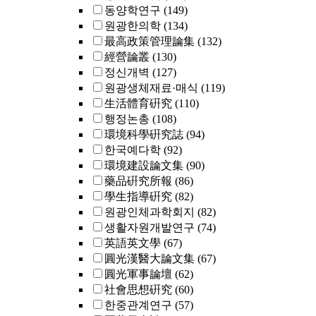
동양학연구
(149)
원광한의학
(134)
最高政策管理論集
(132)
經營論叢
(130)
정신개벽
(127)
원광생체재료·매식
(119)
生活體育硏究
(110)
행정논총
(108)
環境科學硏究誌
(94)
한국예다학
(92)
環境建設論文集
(90)
藥品硏究所報
(86)
學生指導硏究
(82)
원광인체과학회지
(82)
생활자원개발연구
(74)
英語英文學
(67)
圓光漢醫大論文集
(67)
圓光軍事論壇
(62)
社會思想硏究
(60)
한중관계연구
(57)