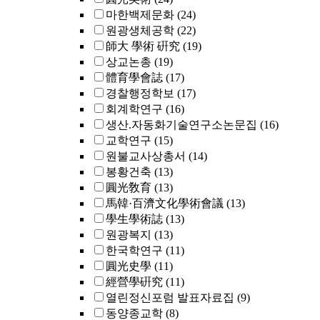
마한백제문화
(24)
원광생체공학
(22)
師大 學術 硏究
(19)
상교논총
(19)
體育學會誌
(17)
경찰행정학보
(17)
회계학연구
(16)
생산.자동화기술연구소논문집
(16)
교학연구
(15)
원불교사상총서
(14)
봉황건축
(13)
圓光敎育
(13)
馬韓·百濟文化學術會議
(13)
學生學術誌
(13)
원광복지
(13)
한국학연구
(11)
圓光史學
(11)
經營學硏究
(11)
열린정신포럼 발표자료집
(9)
동양종교학
(8)