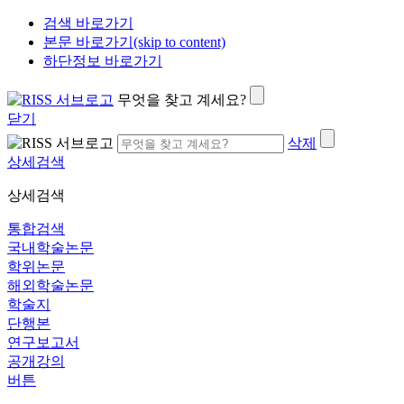
검색 바로가기
본문 바로가기(skip to content)
하단정보 바로가기
무엇을 찾고 계세요?
닫기
삭제
상세검색
상세검색
통합검색
국내학술논문
학위논문
해외학술논문
학술지
단행본
연구보고서
공개강의
버튼