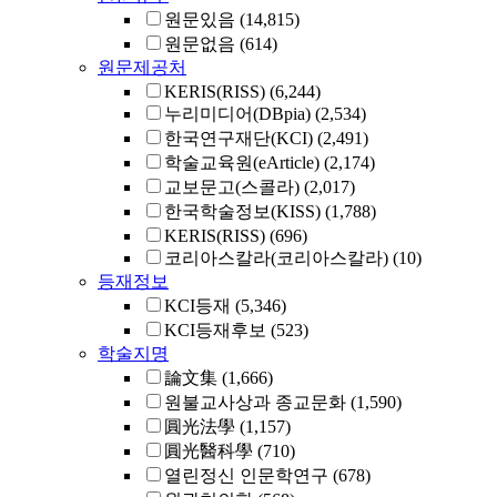
원문있음
(14,815)
원문없음
(614)
원문제공처
KERIS(RISS)
(6,244)
누리미디어(DBpia)
(2,534)
한국연구재단(KCI)
(2,491)
학술교육원(eArticle)
(2,174)
교보문고(스콜라)
(2,017)
한국학술정보(KISS)
(1,788)
KERIS(RISS)
(696)
코리아스칼라(코리아스칼라)
(10)
등재정보
KCI등재
(5,346)
KCI등재후보
(523)
학술지명
論文集
(1,666)
원불교사상과 종교문화
(1,590)
圓光法學
(1,157)
圓光醫科學
(710)
열린정신 인문학연구
(678)