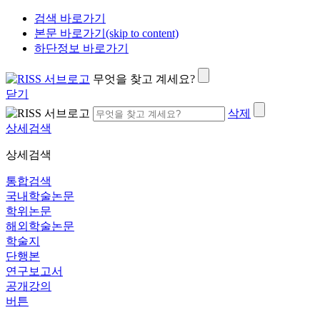
검색 바로가기
본문 바로가기(skip to content)
하단정보 바로가기
무엇을 찾고 계세요?
닫기
삭제
상세검색
상세검색
통합검색
국내학술논문
학위논문
해외학술논문
학술지
단행본
연구보고서
공개강의
버튼