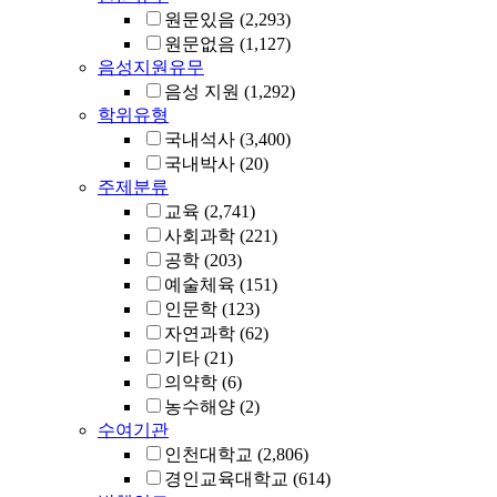
원문있음
(2,293)
원문없음
(1,127)
음성지원유무
음성 지원
(1,292)
학위유형
국내석사
(3,400)
국내박사
(20)
주제분류
교육
(2,741)
사회과학
(221)
공학
(203)
예술체육
(151)
인문학
(123)
자연과학
(62)
기타
(21)
의약학
(6)
농수해양
(2)
수여기관
인천대학교
(2,806)
경인교육대학교
(614)