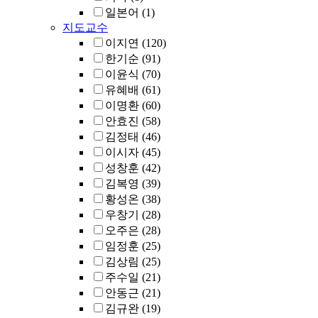
일본어
(1)
지도교수
이지연
(120)
한기순
(91)
이윤식
(70)
유혜배
(61)
이명환
(60)
안효진
(58)
김정태
(46)
이시자
(45)
성창훈
(42)
김복영
(39)
황성온
(38)
우창기
(28)
오주은
(28)
임정훈
(25)
김상림
(25)
주수일
(21)
안동근
(21)
김규완
(19)