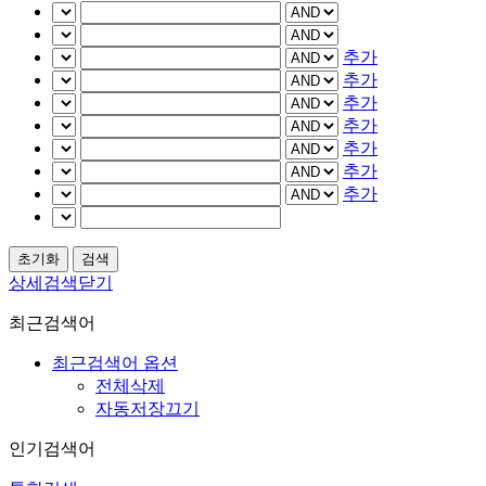
추가
추가
추가
추가
추가
추가
추가
상세검색닫기
최근검색어
최근검색어 옵션
전체삭제
자동저장끄기
인기검색어