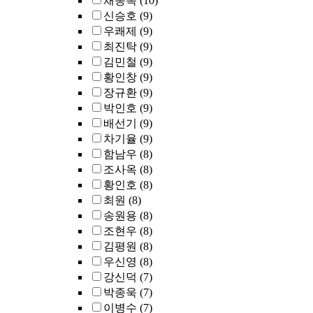
채종옥
(10)
신승호
(9)
우쾌제
(9)
최진탁
(9)
김민철
(9)
황인창
(9)
장규환
(9)
박인호
(9)
배선기
(9)
차기율
(9)
함남우
(8)
조사옥
(8)
황인호
(8)
최원
(8)
송원용
(8)
조현우
(8)
김평원
(8)
우신영
(8)
강신덕
(7)
박종욱
(7)
이병수
(7)