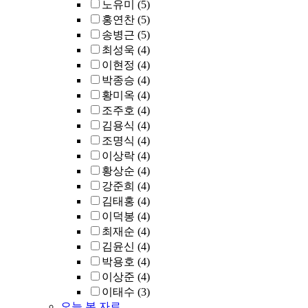
노유미
(5)
홍연찬
(5)
송병근
(5)
최성욱
(4)
이현정
(4)
박종승
(4)
황미옥
(4)
조주호
(4)
김용식
(4)
조명식
(4)
이상락
(4)
황상순
(4)
강준희
(4)
김태홍
(4)
이덕봉
(4)
최재순
(4)
김윤신
(4)
박용호
(4)
이상준
(4)
이태수
(3)
오늘 본 자료