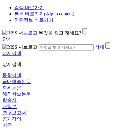
검색 바로가기
본문 바로가기(skip to content)
하단정보 바로가기
무엇을 찾고 계세요?
닫기
삭제
상세검색
상세검색
통합검색
국내학술논문
학위논문
해외학술논문
학술지
단행본
연구보고서
공개강의
버튼