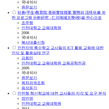
국내석사
원문보기
社會(平生)敎育院 美術實技授業 實態와 活性化를 위
한 프로그램 分析硏究 : 仁川地域大學(校)을 中心으로
조주형
인천대학교 교육대학원
2008
국내석사
복사대출신청
인천지역 특수학교 교사들의 ICT 활용 교육에 대한
인식 및 활용실태 연구
김회민
인천대학교 교육대학원 교육공학전공
2009
국내석사
원문보기
목차검색조회
음성듣기
인천형 혁신학교에 대한 교사들의 지각 및 요구 분석
정민영
인천대학교 교육대학원
2014