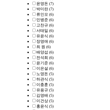
윤영돈
(7)
박미란
(7)
류인모
(6)
민병준
(6)
고찬규
(6)
서태일
(6)
유윤식
(6)
장영애
(6)
최 원
(6)
배양섭
(6)
전석희
(6)
윤기준
(6)
이은설
(6)
노영돈
(5)
하관식
(5)
이충훈
(5)
유용규
(5)
김영배
(5)
이건상
(5)
홍윤식
(5)