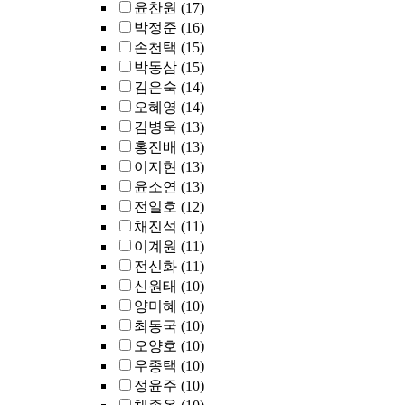
윤찬원
(17)
박정준
(16)
손천택
(15)
박동삼
(15)
김은숙
(14)
오혜영
(14)
김병욱
(13)
홍진배
(13)
이지현
(13)
윤소연
(13)
전일호
(12)
채진석
(11)
이계원
(11)
전신화
(11)
신원태
(10)
양미혜
(10)
최동국
(10)
오양호
(10)
우종택
(10)
정윤주
(10)